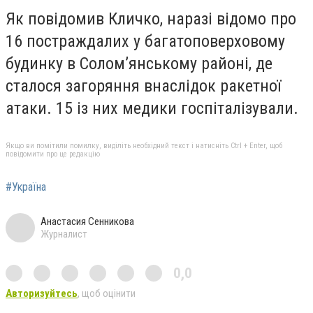
Як повідомив Кличко, наразі відомо про
16 постраждалих у багатоповерховому
будинку в Соломʼянському районі, де
сталося загоряння внаслідок ракетної
атаки. 15 із них медики госпіталізували.
Якщо ви помітили помилку, виділіть необхідний текст і натисніть Ctrl + Enter, щоб
повідомити про це редакцію
#Україна
Анастасия Сенникова
Журналист
0,0
Авторизуйтесь
, щоб оцінити