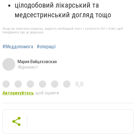
цілодобовий лікарський та
медсестринський догляд тощо
Якщо ви помітили помилку, виділіть необхідний текст і натисніть Ctrl + Enter, щоб
повідомити про це редакцію
#Меддопомога
#операції
Мария Вайцеховская
Журналист
0,0
Авторизуйтесь
, щоб оцінити