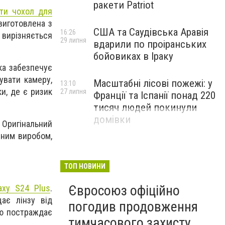
ракети Patriot
ти чохол для
 виготовлена з
США та Саудівська Аравія
16:26
 вирізняється
29 липня
вдарили по проіранських
бойовиках в Іраку
ка забезпечує
увати камеру,
Масштабні лісові пожежі: у
13:10
ки, де є ризик
27 липня
Франції та Іспанії понад 220
тисяч людей покинули
домівки
 Оригінальний
сним виробом,
ТОП НОВИНИ
Євросоюз офіційно
axy S24 Plus
.
ає лінзу від
погодив продовження
тю постраждає
тимчасового захисту