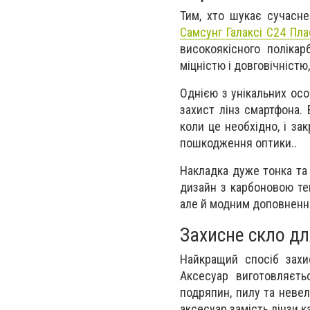
Тим, хто шукає сучасн
Самсунг Галаксі С24 Пла
високоякісного полікар
міцністю і довговічніст
Однією з унікальних осо
захист лінз смартфона.
коли це необхідно, і за
пошкодження оптики..
Накладка дуже тонка та
дизайн з карбоновою тек
але й модним доповненн
Захисне скло д
Найкращий спосіб зах
Аксесуар виготовляєть
подряпин, пилу та невел
аксесуар замість лінзи к