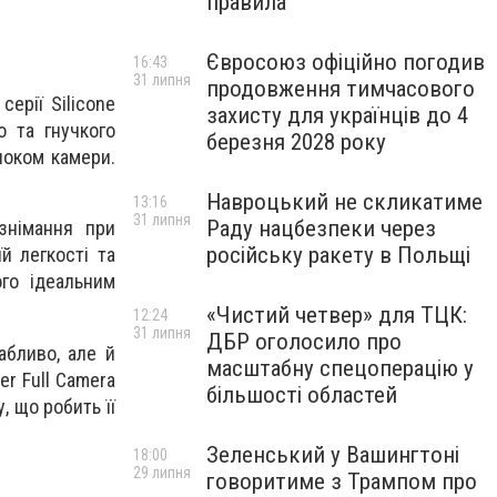
правила
Євросоюз офіційно погодив
16:43
31 липня
продовження тимчасового
серії Silicone
захисту для українців до 4
о та гнучкого
березня 2028 року
локом камери.
Навроцький не скликатиме
13:16
31 липня
Раду нацбезпеки через
знімання при
російську ракету в Польщі
й легкості та
ого ідеальним
«Чистий четвер» для ТЦК:
12:24
31 липня
ДБР оголосило про
абливо, але й
масштабну спецоперацію у
er Full Camera
більшості областей
, що робить її
Зеленський у Вашингтоні
18:00
29 липня
говоритиме з Трампом про