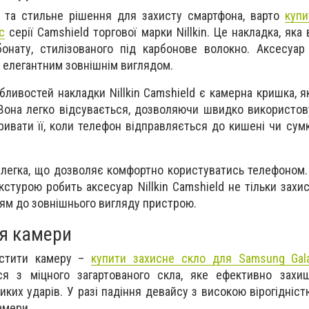
е та стильне рішення для захисту смартфона, варто
купи
с
серії Camshield торгової марки Nillkin. Це накладка, яка
бонату, стилізованого під карбонове волокно. Аксесуар
ю, елегантним зовнішнім виглядом.
бливостей накладки Nillkin Camshield є камерна кришка, я
 Вона легко відсувається, дозволяючи швидко використов
кривати її, коли телефон відправляється до кишені чи сум
 легка, що дозволяє комфортно користуватись телефоном.
стурою робить аксесуар Nillkin Camshield не тільки захи
ям до зовнішнього вигляду пристрою.
ля камери
истити камеру –
купити захисне скло для Samsung Gal
ся з міцного загартованого скла, яке ефективно захищ
иких ударів. У разі падіння девайсу з високою вірогідніс
амери.