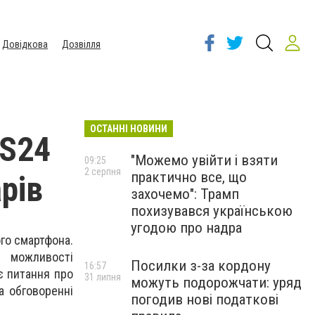
Довідкова
Дозвілля
ОСТАННІ НОВИНИ
 S24
"Можемо увійти і взяти
09:25
2 серпня
практично все, що
рів
захочемо": Трамп
похизувався українською
угодою про надра
го смартфона.
 можливості
Посилки з-за кордону
16:57
є питання про
31 липня
можуть подорожчати: уряд
а обговоренні
погодив нові податкові