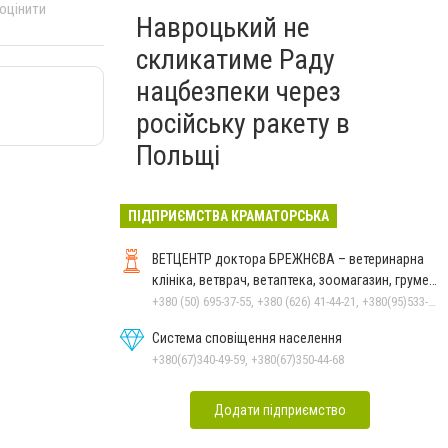
 оцінити
Навроцький не
скликатиме Раду
нацбезпеки через
російську ракету в
Польщі
ПІДПРИЄМСТВА КРАМАТОРСЬКА
ВЕТЦЕНТР доктора БРЕЖНЄВА – ветеринарна
клініка, ветврач, ветаптека, зоомагазин, грумер,
стрижки.
+380 (50) 695-37-55, +380 (626) 41-44-21, +380(95)533-90-03
Система сповіщення населення
+380(67)340-49-59, +380(67)350-44-68
Додати підприємство