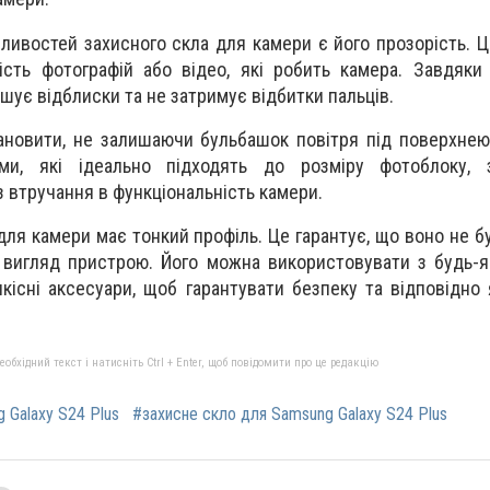
ливостей захисного скла для камери є його прозорість. Ц
сть фотографій або відео, які робить камера. Завдяки
шує відблиски та не затримує відбитки пальців.
ановити, не залишаючи бульбашок повітря під поверхнею
ми, які ідеально підходять до розміру фотоблоку, 
 втручання в функціональність камери.
 для камери має тонкий профіль. Це гарантує, що воно не 
 вигляд пристрою. Його можна використовувати з будь-
якісні аксесуари, щоб гарантувати безпеку та відповідно 
бхідний текст і натисніть Ctrl + Enter, щоб повідомити про це редакцію
 Galaxy S24 Plus
#захисне скло для Samsung Galaxy S24 Plus