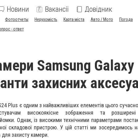
Новини
Вакансії
Довідник
Фотоотчеты
Нерухомість
Карта міста
Авто / Мото
Погода
опрос - ответ
амери Samsung Galaxy
іанти захисних аксесуа
24 Plus є одним з найважливіших елементів цього сучасно
стувачам високоякісне зображення та розширені
зйомки. Однак, із високими технічними параметрами поста
нної складової пристрою. У цій статті ми зосередимось н
в для захисту камери.