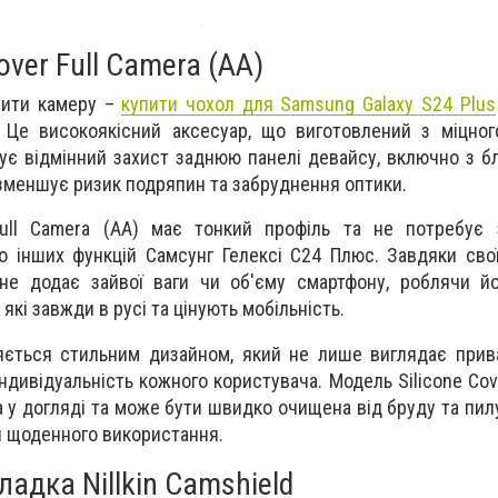
over Full Camera (AA)
стити камеру –
купити чохол для Samsung Galaxy S24 Plus
. Це високоякісний аксесуар, що виготовлений з міцног
чує відмінний захист заднюю панелі девайсу, включно з б
зменшує ризик подряпин та забруднення оптики.
Full Camera (AA) має тонкий профіль та не потребує 
о інших функцій Самсунг Гелексі С24 Плюс. Завдяки свої
 не додає зайвої ваги чи об'єму смартфону, роблячи й
які завжди в русі та цінують мобільність.
яється стильним дизайном, який не лише виглядає прив
ндивідуальність кожного користувача. Модель Silicone Cov
 у догляді та може бути швидко очищена від бруду та пилу
 щоденного використання.
адка Nillkin Camshield