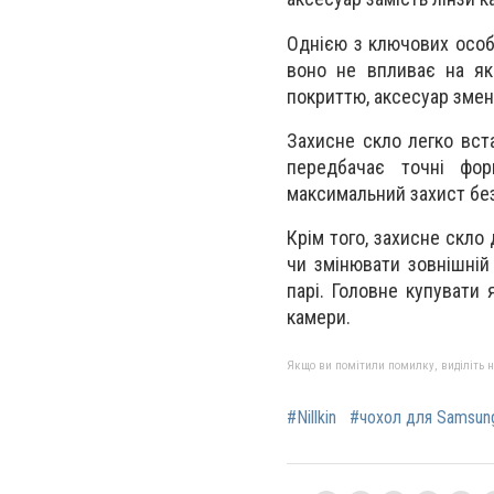
Однією з ключових особ
воно не впливає на які
покриттю, аксесуар змен
Захисне скло легко вст
передбачає точні фор
максимальний захист без
Крім того, захисне скло
чи змінювати зовнішній
парі. Головне купувати 
камери.
Якщо ви помітили помилку, виділіть нео
#Nillkin
#чохол для Samsung