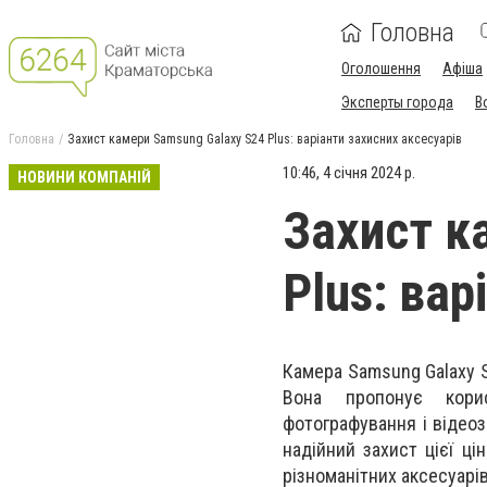
Головна
Оголошення
Афіша
Эксперты города
В
Головна
Захист камери Samsung Galaxy S24 Plus: варіанти захисних аксесуарів
10:46, 4 січня 2024 р.
НОВИНИ КОМПАНІЙ
Захист к
Plus: вар
Камера Samsung Galaxy S
Вона пропонує кори
фотографування і відео
надійний захист цієї ці
різноманітних аксесуарі