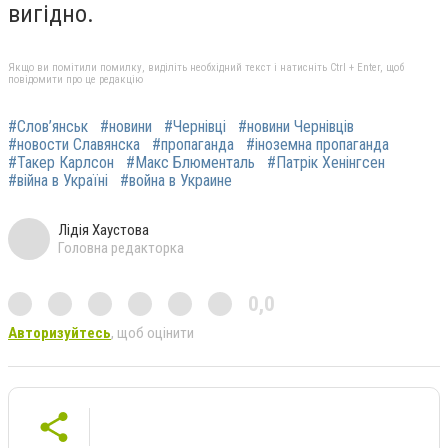
вигідно.
Якщо ви помітили помилку, виділіть необхідний текст і натисніть Ctrl + Enter, щоб
повідомити про це редакцію
#Слов’янськ
#новини
#Чернівці
#новини Чернівців
#новости Славянска
#пропаганда
#іноземна пропаганда
#Такер Карлсон
#Макс Блюменталь
#Патрік Хенінгсен
#війна в Україні
#война в Украине
Лідія Хаустова
Головна редакторка
0,0
Авторизуйтесь
, щоб оцінити