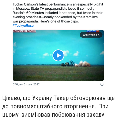
Цікаво, що Україну Такер обговорював ще
до повномасштабного вторгнення. При
цьому, висміював побоювання заходу