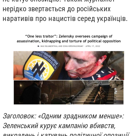
нерідко звертається до російських
наративів про
нацистів серед українців.
Заголовок: «Одним зрадником менше»:
Зеленський курує кампанію вбивств,
викрадень і катувань політичної опозиції