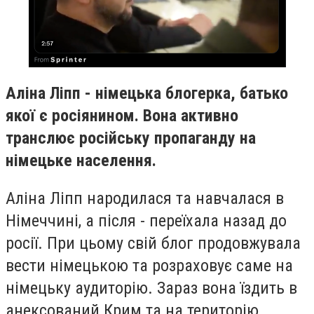
Аліна Ліпп - німецька блогерка, батько
якої є росіянином. Вона активно
транслює російську пропаганду на
німецьке населення.
Аліна Ліпп народилася та навчалася в
Німеччині, а після - переїхала назад до
росії. При цьому свій блог продовжувала
вести німецькою та розраховує саме на
німецьку аудиторію. Зараз вона їздить в
анексований Крим та на територію