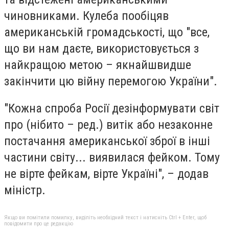
чиновниками. Кулеба пообіцяв
американській громадськості, що "все,
що ви нам даєте, використовується з
найкращою метою – якнайшвидше
закінчити цю війну перемогою України".
"Кожна спроба Росії дезінформувати світ
про (нібито – ред.) витік або незаконне
постачання американської зброї в інші
частини світу... виявилася фейком. Тому
не вірте фейкам, вірте Україні", – додав
міністр.
Якщо ви помітили помилку, виділіть необхідний текст і натисніть Ctrl + Enter, щоб
повідомити про це редакцію