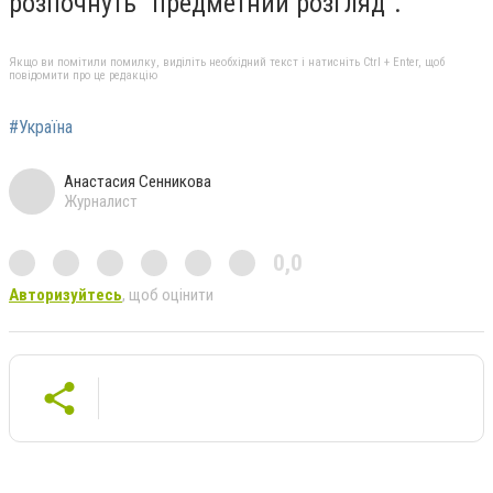
розпочнуть "предметний розгляд".
Якщо ви помітили помилку, виділіть необхідний текст і натисніть Ctrl + Enter, щоб
повідомити про це редакцію
#Україна
Анастасия Сенникова
Журналист
0,0
Авторизуйтесь
, щоб оцінити