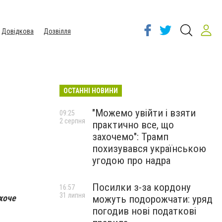
Довідкова
Дозвілля
ОСТАННІ НОВИНИ
"Можемо увійти і взяти
09:25
2 серпня
практично все, що
захочемо": Трамп
похизувався українською
угодою про надра
Посилки з-за кордону
16:57
31 липня
хоче
можуть подорожчати: уряд
погодив нові податкові