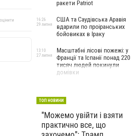
ракети Patriot
США та Саудівська Аравія
16:26
 оцінити
29 липня
вдарили по проіранських
бойовиках в Іраку
Масштабні лісові пожежі: у
13:10
27 липня
Франції та Іспанії понад 220
тисяч людей покинули
домівки
ТОП НОВИНИ
"Можемо увійти і взяти
практично все, що
захочемо": Трамп