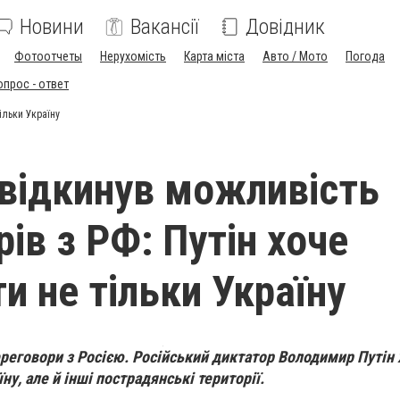
Новини
Вакансії
Довідник
Фотоотчеты
Нерухомість
Карта міста
Авто / Мото
Погода
опрос - ответ
ільки Україну
відкинув можливість
ів з РФ: Путін хоче
и не тільки Україну
ереговори з Росією. Російський диктатор Володимир Путін 
у, але й інші пострадянські території.