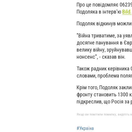
Про це повідомляє 06239
Подоляка в інтерв'ю
Bild.
Подоляк відкинув можлив
"Війна триватиме, за уяв
досягне панування в Євро
велику війну, зруйнував
нонсенс", - сказав він.
Також радник керівника 
словами, проблема поляг
Крім того, Подоляк закл
фронту становить 1300 кі
підкреслив, що Росія за 
Якщо ви помітили помилку, виділіть нео
#Україна