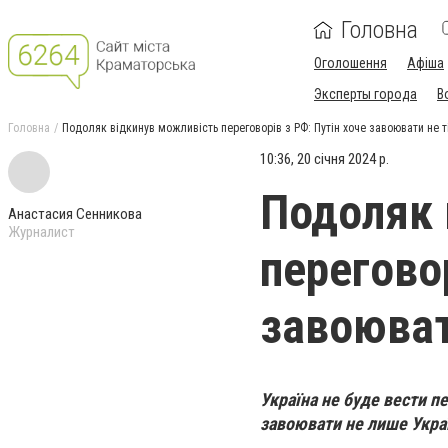
Головна
Оголошення
Афіша
Эксперты города
В
Головна
Подоляк відкинув можливість переговорів з РФ: Путін хоче завоювати не т
10:36, 20 січня 2024 р.
Подоляк 
Анастасия Сенникова
Журналист
переговор
завоюват
Україна не буде вести п
завоювати не лише Україн