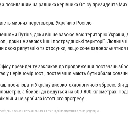
 з посиланням на радника керівника Офісу президента Мих
ість мирних переговорів України з Росією.
леннями Путіна, доки він не завоює всю територію України, 
пі, доки не завоює інші пострадянські території. Людина н
ши свою репутацію та стосунки, якщо хоче задовольнятися
Офісу президенту закликав до продовження постачань зброї
ає у нерівномірності, постачання мають бути збалансовани
икав посилювати Україну високотехнологічною зброєю. Він д
лометрів, а бойові дії ведуться на 600-800 кілометрах. Под
рік війни не зробила істотного прогресу.
бхідний текст і натисніть Ctrl + Enter, щоб повідомити про це редакцію