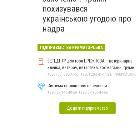
похизувався
українською угодою про
надра
ПІДПРИЄМСТВА КРАМАТОРСЬКА
ВЕТЦЕНТР доктора БРЕЖНЄВА – ветеринарна
клініка, ветврач, ветаптека, зоомагазин, грумер,
стрижки.
+380 (50) 695-37-55, +380 (626) 41-44-21, +380(95)533-90-03
Система сповіщення населення
+380(67)340-49-59, +380(67)350-44-68
Додати підприємство