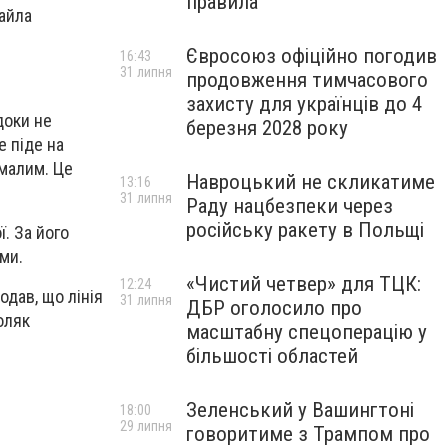
правила
айла
Євросоюз офіційно погодив
16:43
31 липня
продовження тимчасового
захисту для українців до 4
доки не
березня 2028 року
е піде на
 малим. Це
Навроцький не скликатиме
13:16
31 липня
Раду нацбезпеки через
російську ракету в Польщі
. За його
ми.
«Чистий четвер» для ТЦК:
12:24
одав, що лінія
31 липня
ДБР оголосило про
оляк
масштабну спецоперацію у
більшості областей
Зеленський у Вашингтоні
18:00
29 липня
говоритиме з Трампом про