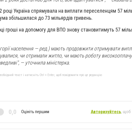
22 році Україна спрямувала на виплати переселенцям 57 міл
сума збільшилася до 73 мільярдів гривень.
оці гроші на допомогу для ВПО знову становитимуть 57 міль
егорії населення — ред.) мають продовжити отримувати виплат
увалися, чи отримали житло, чи мають роботу високооплачу
едливі", — уточнила міністерка.
бхідний текст і натисніть Ctrl + Enter, щоб повідомити про це редакцію
0,0
Оцініть першим
Авторизуйтесь
, щоб