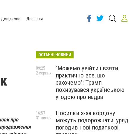
Довідкова
Дозвілля
ОСТАННІ НОВИНИ
"Можемо увійти і взяти
09:25
2 серпня
практично все, що
ук
захочемо": Трамп
похизувався українською
угодою про надра
Посилки з-за кордону
16:57
31 липня
нови про
можуть подорожчати: уряд
 продовження
погодив нові податкові
нки, жінки з