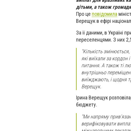
дітьми, а також громадя
Про це
повідомила
мініст
Верещук в ефірі націона
За її даними, в Україні 
переселенцями. З них 2,
"Кількість змінюється
які виїхали за кордон 
питання. А також ті л
внутрішньо переміщени
виїжджають, і щодня т
Верещук.
Ірина Верещук розповіла
бюджету.
"Ми напряму прив’язан
верифіковувати виплат
міжнародними лекалами