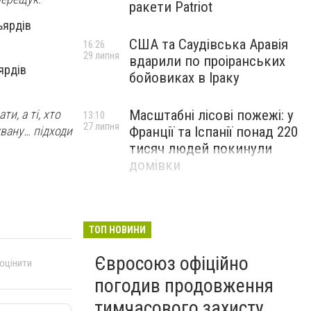
ракети Patriot
ьярдів
США та Саудівська Аравія
16:26
29 липня
вдарили по проіранських
ярдів
бойовиках в Іраку
и, а ті, хто
Масштабні лісові пожежі: у
13:10
27 липня
вану… підходи
Франції та Іспанії понад 220
тисяч людей покинули
домівки
ТОП НОВИНИ
Євросоюз офіційно
 оцінити
погодив продовження
тимчасового захисту