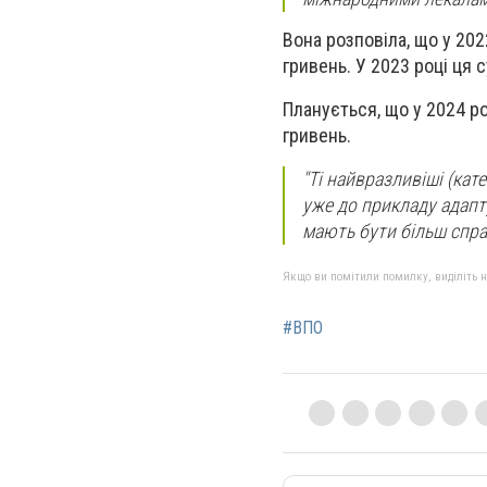
Вона розповіла, що у 20
гривень. У 2023 році ця 
Планується, що у 2024 р
гривень.
"Ті найвразливіші (кат
уже до прикладу адапт
мають бути більш справ
Якщо ви помітили помилку, виділіть нео
#ВПО