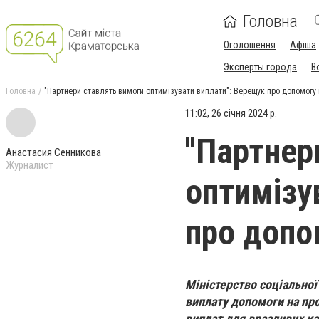
Головна
Оголошення
Афіша
Эксперты города
В
Головна
"Партнери ставлять вимоги оптимізувати виплати": Верещук про допомог
11:02, 26 січня 2024 р.
"Партнер
Анастасия Сенникова
Журналист
оптимізу
про допо
Міністерство соціально
виплату допомоги на п
виплат для вразливих ка