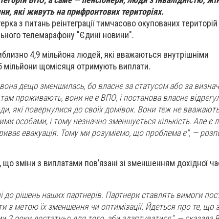
ни, які живуть на прифронтових територіях.
ерка з питань реінтеграції тимчасово окупованих територій
льного телемарафону "Єдині новини".
приблизно 4,9 мільйона людей, які вважаються внутрішніми
5 мільйони щомісяця отримують виплати.
, вона дещо зменшилась, бо власне за статусом або за визна
і там проживають, вони не є ВПО, і постанова власне відрег
юди, які повернулися до своїх домівок. Вони теж не вважают
ми особами, і тому незначно зменшується кількість. Але є л
риває евакуація. Тому ми розуміємо, що проблема є", — розп
, що зміни з виплатами пов’язані зі зменшенням дохідної ч
і до рішень наших партнерів. Партнери ставлять вимоги пос
и з метою їх зменшення чи оптимізації. Йдеться про те, що 
 2 роки достатньо для того, аби адаптуватися", — сказала 