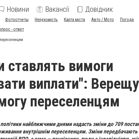
Новини
Вакансії
Довідник
Фотоотчеты
Нерухомість
Карта міста
Авто / Мото
Погода
опрос - ответ
у переселенцям
и ставлять вимоги
вати виплати": Верещ
могу переселенцям
ї політики найближчими днями надасть зміни до 709 поста
роживання внутрішнім переселенцям. Зміни передбачають
тегорій ВПО, а саме — пенсіонери, люди з інвалідністю, жі