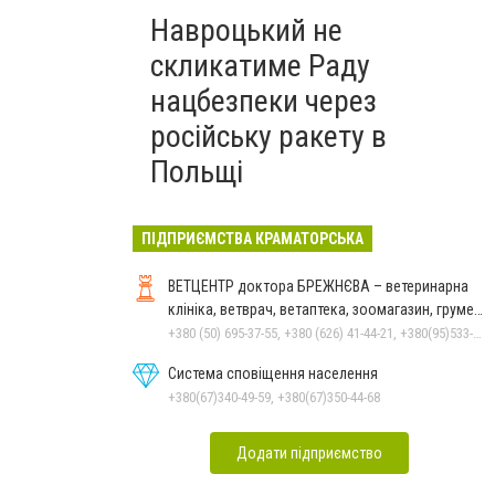
Навроцький не
скликатиме Раду
нацбезпеки через
російську ракету в
Польщі
ПІДПРИЄМСТВА КРАМАТОРСЬКА
ВЕТЦЕНТР доктора БРЕЖНЄВА – ветеринарна
клініка, ветврач, ветаптека, зоомагазин, грумер,
стрижки.
+380 (50) 695-37-55, +380 (626) 41-44-21, +380(95)533-90-03
Система сповіщення населення
+380(67)340-49-59, +380(67)350-44-68
Додати підприємство