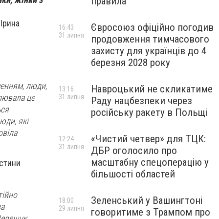
правила
 Ірина
Євросоюз офіційно погодив
16:43
31 липня
продовження тимчасового
захисту для українців до 4
березня 2028 року
ченням, люди,
Навроцький не скликатиме
13:16
улювала це
31 липня
Раду нацбезпеки через
ься
російську ракету в Польщі
юди, які
овіла
«Чистий четвер» для ТЦК:
12:24
31 липня
ДБР оголосило про
масштабну спецоперацію у
астини
більшості областей
тійно
Зеленський у Вашингтоні
18:00
за
29 липня
говоритиме з Трампом про
Верещук.