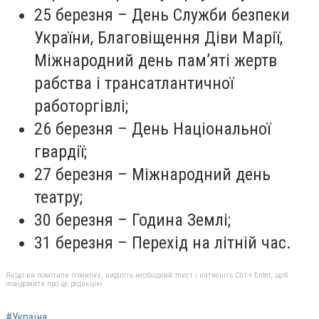
25 березня
– День Служби безпеки
України, Благовіщення Діви Марії,
Міжнародний день пам’яті жертв
рабства і трансатлантичної
работоргівлі;
26 березня
– День Національної
гвардії;
27 березня
– Міжнародний день
театру;
30 березня
– Година Землі;
31 березня
– Перехід на літній час.
Якщо ви помітили помилку, виділіть необхідний текст і натисніть Ctrl + Enter, щоб
повідомити про це редакцію
#Україна