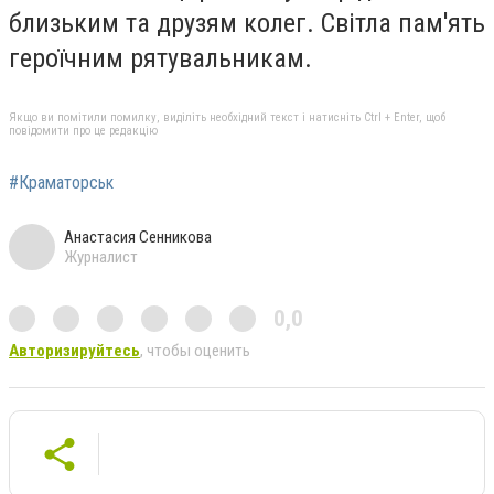
близьким та друзям колег. Світла пам'ять
героїчним рятувальникам.
Якщо ви помітили помилку, виділіть необхідний текст і натисніть Ctrl + Enter, щоб
повідомити про це редакцію
#Краматорськ
Анастасия Сенникова
Журналист
0,0
Авторизируйтесь
, чтобы оценить