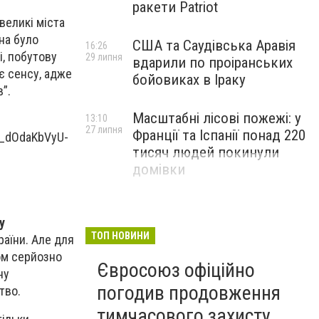
ракети Patriot
 великі міста
на було
США та Саудівська Аравія
16:26
і, побутову
29 липня
вдарили по проіранських
є сенсу, адже
бойовиках в Іраку
”.
Масштабні лісові пожежі: у
13:10
27 липня
Франції та Іспанії понад 220
тисяч людей покинули
домівки
у
ТОП НОВИНИ
раїни. Але для
ом серйозно
Євросоюз офіційно
ну
погодив продовження
ство.
тимчасового захисту