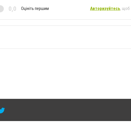
0,0
Оцініть першим
Авторизуйтесь
, щоб
 умови розміщення в тексті обов'язкового посилання на 6264.com.ua - Сайт міста Кра
сті або в якості джерела. Порушення виняткових прав переслідується Законом.