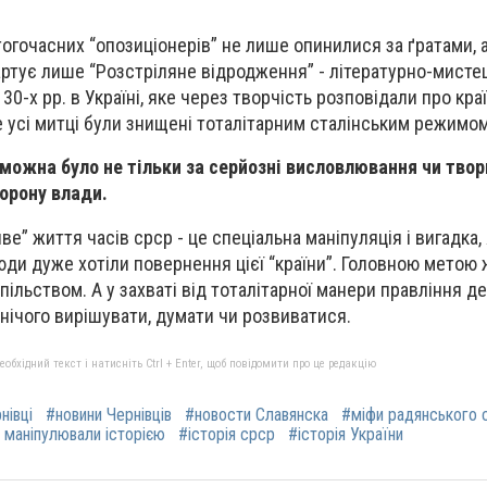
огочасних “опозиціонерів” не лише опинилися за ґратами, а
ртує лише “Розстріляне відродження” - літературно-мисте
30-х рр. в Україні, яке через творчість розповідали про краї
 усі митці
були знищені тоталітарним сталінським режимом
можна було не тільки за серйозні висловлювання чи твори
торону влади.
ве” життя часів срср - це спеціальна маніпуляція і вигадка,
юди дуже хотіли повернення цієї “країни”. Головною метою 
пільством. А у захваті від тоталітарної манери правління 
м нічого вирішувати, думати чи розвиватися.
бхідний текст і натисніть Ctrl + Enter, щоб повідомити про це редакцію
нівці
#новини Чернівців
#новости Славянска
#міфи радянського 
 маніпулювали історією
#історія срср
#історія України