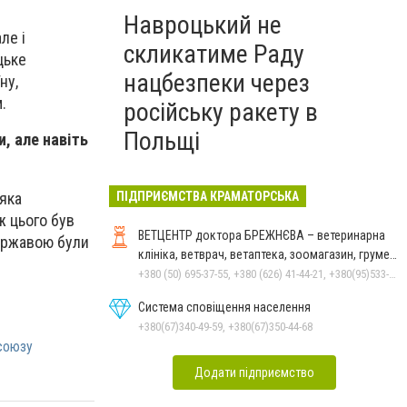
Навроцький не
ле і
скликатиме Раду
цьке
нацбезпеки через
ну,
.
російську ракету в
Польщі
, але навіть
 яка
ПІДПРИЄМСТВА КРАМАТОРСЬКА
ж цього був
ВЕТЦЕНТР доктора БРЕЖНЄВА – ветеринарна
державою були
клініка, ветврач, ветаптека, зоомагазин, грумер,
стрижки.
+380 (50) 695-37-55, +380 (626) 41-44-21, +380(95)533-90-03
Система сповіщення населення
+380(67)340-49-59, +380(67)350-44-68
союзу
Додати підприємство