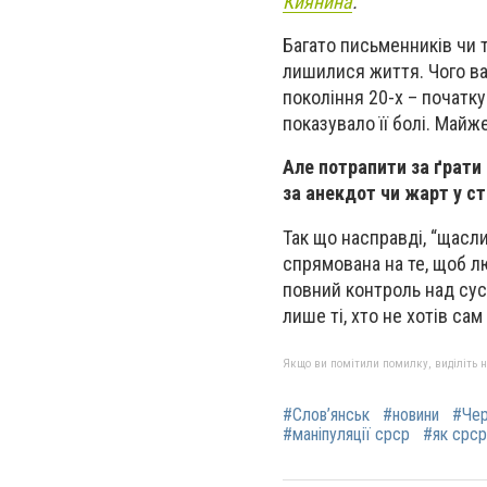
Киянина
.
Багато письменників чи т
лишилися життя. Чого ва
покоління 20-х – початку 
показувало її болі. Майже
Але потрапити за ґрати 
за анекдот чи жарт у с
Так що насправді, “щасли
спрямована на те, щоб л
повний контроль над сус
лише ті, хто не хотів са
Якщо ви помітили помилку, виділіть нео
#Слов’янськ
#новини
#Чер
#маніпуляції срср
#як срср