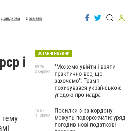
Довідкова
Дозвілля
ОСТАННІ НОВИНИ
рср і
"Можемо увійти і взяти
09:25
2 серпня
практично все, що
захочемо": Трамп
похизувався українською
угодою про надра
Посилки з-за кордону
16:57
31 липня
є тему
можуть подорожчати: уряд
погодив нові податкові
амі