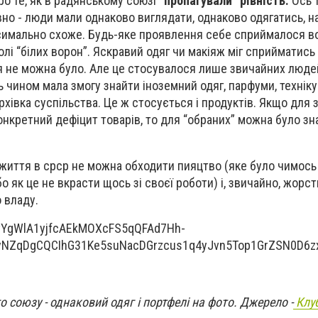
ро те, як в радянському союзі
“пропагували” рівність.
Ось т
но - люди мали однаково виглядати, однаково одягатись, н
ксимально схоже. Будь-яке проявлення себе сприймалося 
колі “білих ворон”. Яскравий одяг чи макіяж міг сприйматись
я не можна було. Але це стосувалося лише звичайних людей
 чином мала змогу знайти іноземний одяг, парфуми, техніку
рхівка суспільства. Це ж стосується і продуктів. Якщо для
онкретний дефіцит товарів, то для “обраних” можна було зн
життя в срср не можна обходити пияцтво (яке було чимось
о як це не вкрасти щось зі своєї роботи) і, звичайно, жорс
 владу.
о союзу - однаковий одяг і портфелі на фото. Джерело -
Клуб