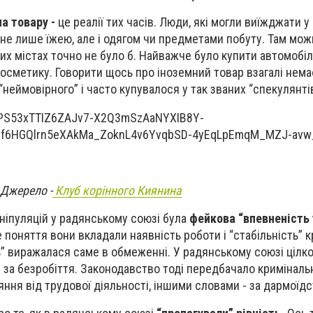
ча товару -
це реалії тих часів. Люди, які могли виїжджати у
 не лише їжею, але і одягом чи предметами побуту. Там мож
них містах точно не було б. Найважче було купити автомобіл
 косметику. Говорити щось про іноземний товар взагалі нема
“неймовірного” і часто купувалося у так званих “спекулянтів
 Джерело -
Клуб корінного Киянина
ніпуляцій у радянському союзі була
фейкова “впевненість 
 поняття вони вкладали наявність роботи і “стабільність” к
ть” виражалася саме в обмеженні. У радянському союзі цілк
 за безробіття. Законодавство тоді передбачало криміналь
яння від трудової діяльності, іншими словами - за дармоїд