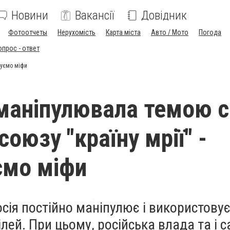
Новини
Вакансії
Довідник
Фотоотчеты
Нерухомість
Карта міста
Авто / Мото
Погода
опрос - ответ
чуємо міфи
 маніпулювала темою с
союзу "країну мрії" -
ємо міфи
осія постійно маніпулює і використову
ілей. При цьому, російська влада та і с