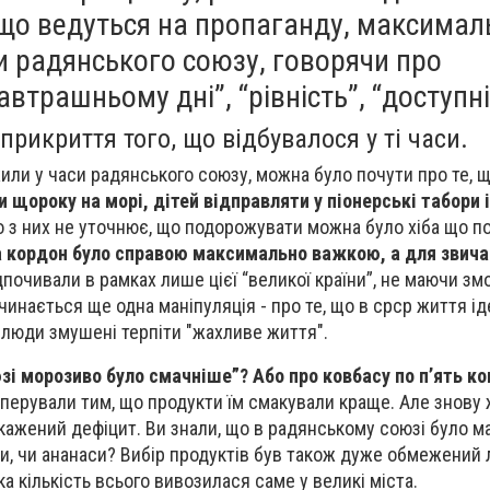
 що ведуться на пропаганду, максимал
и радянського союзу, говорячи про
автрашньому дні”, “рівність”, “доступні
прикриття того, що відбувалося у ті часи.
жили у часи радянського союзу, можна було почути про те, 
щороку на морі, дітей відправляти у піонерські табори і
о з них не уточнює, що подорожувати можна було хіба що по
а кордон було справою максимально важкою, а для звича
дпочивали в рамках лише цієї “великої країни”, не маючи зм
чинається ще одна маніпуляція - про те, що в срср життя ід
і люди змушені терпіти "жахливе життя".
зі морозиво було смачніше”? Або про ковбасу по п’ять ко
оперували тим, що продукти їм смакували краще. Але знову 
скажений дефіцит. Ви знали, що в радянському союзі було 
и, чи ананаси? Вибір продуктів був також дуже обмежений
ка кількість всього вивозилася саме у великі міста.