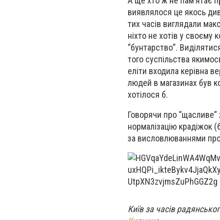
А ще хто ж не пам’ятає п
виявлялося це якось див
тих часів виглядали ма
ніхто не хотів у своєму 
“бунтарство”. Виділятис
того суспільства якимось
еліти входила керівна ве
людей в магазинах був к
хотілося б.
Говорячи про “щасливе” 
нормалізацію крадіжок (б
за висловлюваннями про
Київ за часів радянськог