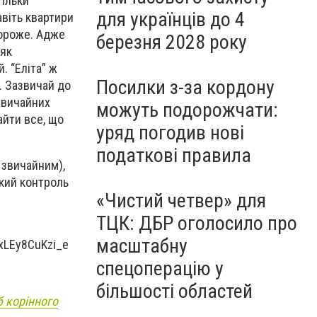
ільки
для українців до 4
авіть квартири
вороже. Адже
березня 2028 року
 як
. “Еліта” ж
Посилки з-за кордону
. Зазвичай до
 звичайних
можуть подорожчати:
айти все, що
уряд погодив нові
податкові правила
 звичайним),
ткий контроль
«Чистий четвер» для
ТЦК: ДБР оголосило про
масштабну
спецоперацію у
більшості областей
 корінного