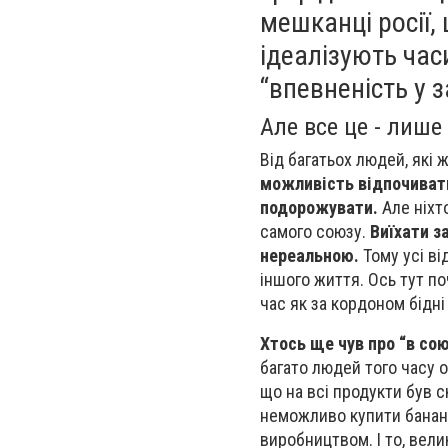
мешканці росії,
ідеалізують час
“впевненість у з
Але все це - лише 
Від багатьох людей, які 
можливість відпочивати 
подорожувати.
Але ніхт
самого союзу.
Виїхати з
нереальною.
Тому усі ві
іншого життя. Ось тут по
час як за кордоном бідн
Хтось ще чув про “в сою
багато людей того часу 
що на всі продукти був 
неможливо купити банан
виробництвом. І то, вели