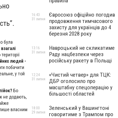
правила
ьно
Євросоюз офіційно погодив
16:43
31 липня
продовження тимчасового
сть”.
захисту для українців до 4
березня 2028 року
що була
Навроцький не скликатиме
 взагалі
13:16
31 липня
Раду нацбезпеки через
 території
російську ракету в Польщі
йних людей -
оги побачити
еальне, у той
«Чистий четвер» для ТЦК:
12:24
31 липня
ДБР оголосило про
масштабну спецоперацію у
пійок?
Бо
більшості областей
ж не додають,
майже
Зеленський у Вашингтоні
18:00
 лише власним
29 липня
говоритиме з Трампом про