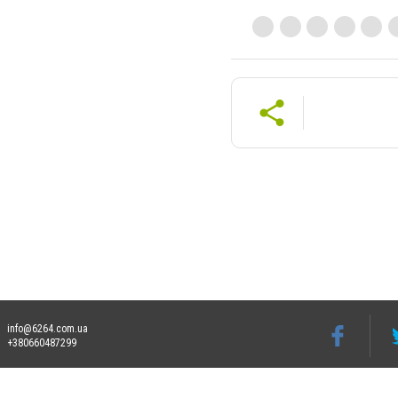
info@6264.com.ua
+380660487299
Допускається цитування матеріалів без отримання попередньої згоди 6264.com.ua за
пошукових систем гіперпосилання на цитовані статті не нижче другого абзацу в тек