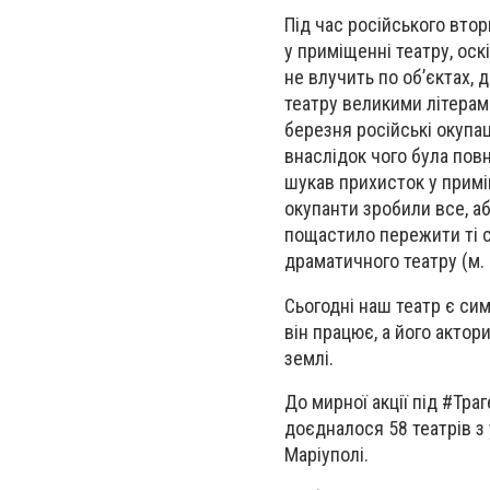
Під час російського вто
у приміщенні театру, оск
не влучить по об’єктах, 
театру великими літерами
березня російські окупа
внаслідок чого була повн
шукав прихисток у приміщ
окупанти зробили все, аб
пощастило пережити ті с
драматичного театру (м. 
Сьогодні наш театр є си
він працює, а його актор
землі.
До мирної акції під #Тр
доєдналося 58 театрів з 
Маріуполі.