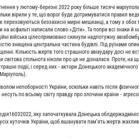
ргнення у лютому-березні 2022 року більше тисячі маріупол
ільки вірили у те, що ворог буде дотримуватися правил веде
де переховуються беззахисні мирні мешканці, а тому з обох 
 на асфальті написали слово «Діти». Та попри всі знаки й н
ційні війська цілеспрямовано скинули надпотужну авіабомбу
істю знищена центральна частина будівлі. Під руїнами опин
енні. Кількість жертв того страшного авіаудару досі не вс
и світова спільнота ніколи про це не дізналася. Проте, на 
трашні події, і серед них - актори Донецького академічного
Маріуполь).
мволом непоборності України, оскільки навіть після фізичн
и несуть по всьому світу правду про злочини країни - агресо
агедія16032022, яку започаткувала Донецька облдержадмініс
усіх куточків України, щоб вшанувати пам'ять жертв жахливо