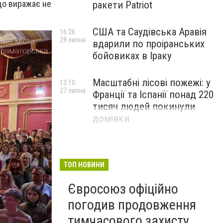
що виражає не
ракети Patriot
США та Саудівська Аравія
16:26
29 липня
вдарили по проіранських
бойовиках в Іраку
Масштабні лісові пожежі: у
13:10
27 липня
Франції та Іспанії понад 220
тисяч людей покинули
домівки
ТОП НОВИНИ
Євросоюз офіційно
погодив продовження
тимчасового захисту