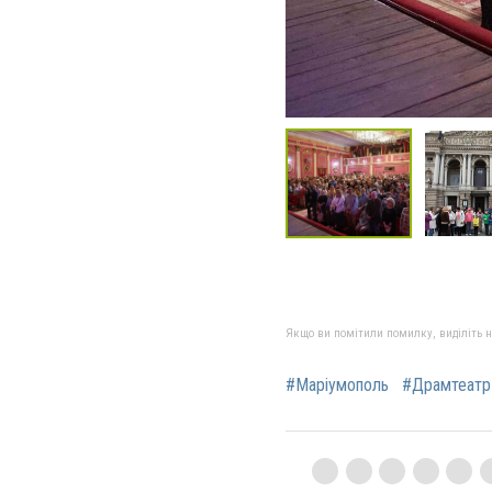
Якщо ви помітили помилку, виділіть нео
#Маріумополь
#Драмтеатр