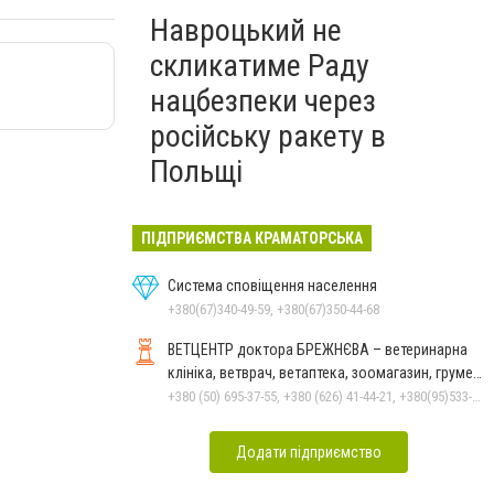
Навроцький не
скликатиме Раду
нацбезпеки через
російську ракету в
Польщі
ПІДПРИЄМСТВА КРАМАТОРСЬКА
Система сповіщення населення
+380(67)340-49-59, +380(67)350-44-68
ВЕТЦЕНТР доктора БРЕЖНЄВА – ветеринарна
клініка, ветврач, ветаптека, зоомагазин, грумер,
стрижки.
+380 (50) 695-37-55, +380 (626) 41-44-21, +380(95)533-90-03
Додати підприємство