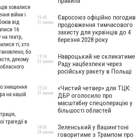
правила
ьців ховалися
ння війни і
Євросоюз офіційно погодив
16:43
боків від
31 липня
продовження тимчасового
аписи 16
захисту для українців до 4
 на театр,
березня 2028 року
илися ті, хто
тановлено, бо
Навроцький не скликатиме
13:16
щастя, декому
31 липня
Раду нацбезпеки через
 обласного
російську ракету в Польщі
ого знищення
«Чистий четвер» для ТЦК:
12:24
31 липня
ра на нашій
ДБР оголосило про
масштабну спецоперацію у
більшості областей
трація,
ї трагедії в
Зеленський у Вашингтоні
18:00
29 липня
говоритиме з Трампом про