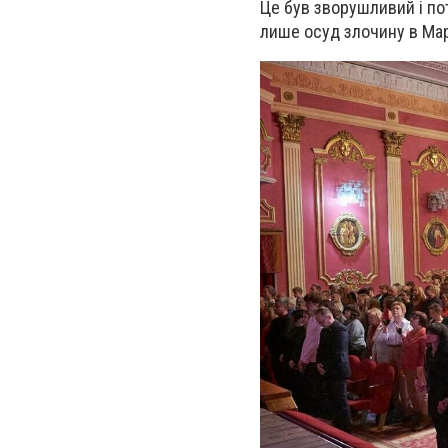
Це був зворушливий і по
лише осуд злочину в Марі