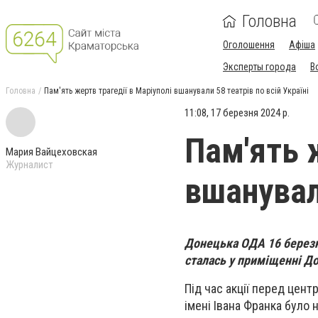
Головна
Оголошення
Афіша
Эксперты города
В
Головна
Пам'ять жертв трагедії в Маріуполі вшанували 58 театрів по всій Україні
11:08, 17 березня 2024 р.
Пам'ять 
Мария Вайцеховская
Журналист
вшанували
Донецька ОДА 16 березня
сталась у приміщенні До
Під час акції перед цен
імені Івана Франка було