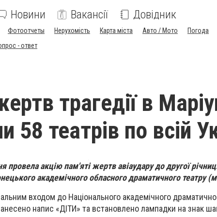
Новини
Вакансії
Довідник
Фотоотчеты
Нерухомість
Карта міста
Авто / Мото
Погода
опрос - ответ
жертв трагедії в Маріу
 58 театрів по всій Ук
 провела акцію пам'яті жертв авіаудару до другої річниці 
нецького академічного обласного драматичного театру (м
тральним входом до Національного академічного драматично
 нанесено напис «ДІТИ» та встановлено лампадки на знак ша