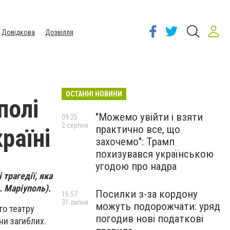
Довідкова
Дозвілля
ОСТАННІ НОВИНИ
полі
"Можемо увійти і взяти
09:25
2 серпня
практично все, що
раїні
захочемо": Трамп
похизувався українською
угодою про надра
трагедії, яка
. Маріуполь).
Посилки з-за кордону
16:57
31 липня
можуть подорожчати: уряд
го театру
погодив нові податкові
ни загиблих.