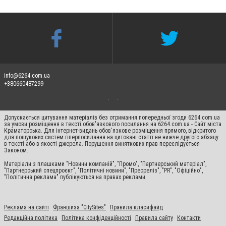
info@6264.com.ua
+380660487299
Допускається цитування матеріалів без отримання попередньої згоди 6264.com.ua
за умови розміщення в тексті обов'язкового посилання на 6264.com.ua - Сайт міста
Краматорська. Для інтернет-видань обов'язкове розміщення прямого, відкритого
для пошукових систем гіперпосилання на цитовані статті не нижче другого абзацу
в тексті або в якості джерела. Порушення виняткових прав переслідується
Законом.
Матеріали з плашками "Новини компаній", "Промо", "Партнерський матеріал",
"Партнерський спецпроєкт", "Політичні новини", "Пресреліз", "PR", "Офіційно",
"Політична реклама" публікуються на правах реклами.
Реклама на сайті
Франшиза "CitySites"
Правила класифайд
Редакційна політика
Політика конфіденційності
Правила сайту
Контакти