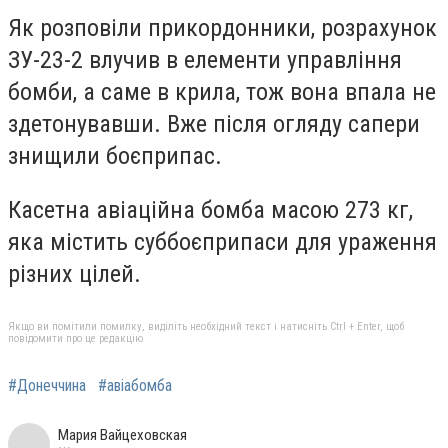
Як розповіли прикордонники, розрахунок
ЗУ-23-2 влучив в елементи управління
бомби, а саме в крила, тож вона впала не
здетонувавши. Вже після огляду сапери
знищили боєприпас.
Касетна авіаційна бомба масою 273 кг,
яка містить суббоєприпаси для ураження
різних цілей.
Якщо ви помітили помилку, виділіть необхідний текст і натисніть Ctrl + Enter, щоб
повідомити про це редакцію
#Донеччина
#авіабомба
Мария Вайцеховская