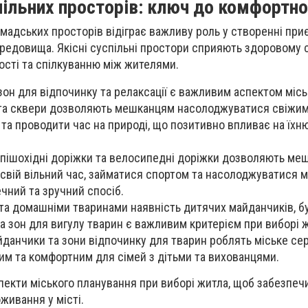
спільних просторів: ключ до комфортн
ромадських просторів відіграє важливу роль у створенні при
редовища. Якісні суспільні простори сприяють здоровому 
ності та спілкуванню між жителями.
зон для відпочинку та релаксації є важливим аспектом місь
 та сквери дозволяють мешканцям насолоджуватися свіжим
та проводити час на природі, що позитивно впливає на їхню
 пішохідні доріжки та велосипедні доріжки дозволяють ме
свій вільний час, займатися спортом та насолоджуватися 
чний та зручний спосіб.
 та домашніми тваринами наявність дитячих майданчиків, б
та зон для вигулу тварин є важливим критерієм при виборі 
айданчики та зони відпочинку для тварин роблять міське с
м та комфортним для сімей з дітьми та вихованцями.
екти міського планування при виборі житла, щоб забезпеч
живання у місті.