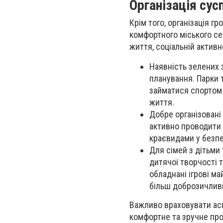
Організація су
Крім того, організація г
комфортного міського се
життя, соціальній актив
Наявність зелених 
планування. Парки
займатися спортом 
життя.
Добре організовані
активно проводити 
краєвидами у безпе
Для сімей з дітьми
дитячої творчості 
обладнані ігрові м
більш доброзичливи
Важливо враховувати асп
комфортне та зручне про