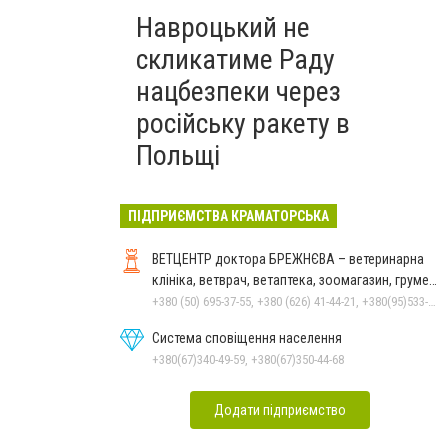
Навроцький не
скликатиме Раду
нацбезпеки через
російську ракету в
Польщі
ПІДПРИЄМСТВА КРАМАТОРСЬКА
ВЕТЦЕНТР доктора БРЕЖНЄВА – ветеринарна
клініка, ветврач, ветаптека, зоомагазин, грумер,
стрижки.
+380 (50) 695-37-55, +380 (626) 41-44-21, +380(95)533-90-03
Система сповіщення населення
+380(67)340-49-59, +380(67)350-44-68
Додати підприємство