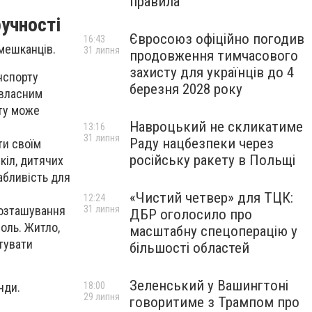
правила
ручності
Євросоюз офіційно погодив
16:43
мешканців.
31 липня
продовження тимчасового
захисту для українців до 4
нспорту
березня 2028 року
 власним
ту може
Навроцький не скликатиме
13:16
31 липня
Раду нацбезпеки через
ти своїм
російську ракету в Польщі
кіл, дитячих
абливість для
«Чистий четвер» для ТЦК:
12:24
31 липня
озташування
ДБР оголосило про
оль. Житло,
масштабну спецоперацію у
штувати
більшості областей
Зеленський у Вашингтоні
18:00
нди.
29 липня
говоритиме з Трампом про