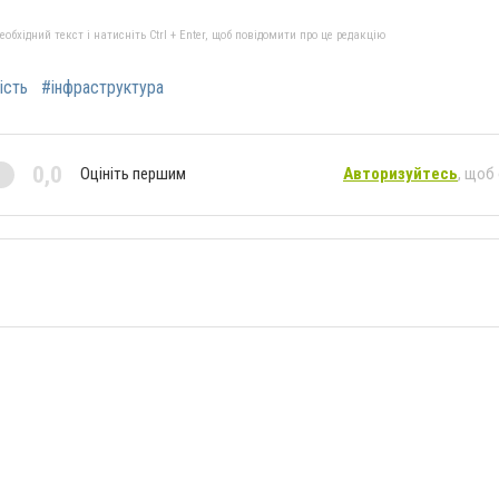
бхідний текст і натисніть Ctrl + Enter, щоб повідомити про це редакцію
ість
#інфраструктура
0,0
Оцініть першим
Авторизуйтесь
, щоб