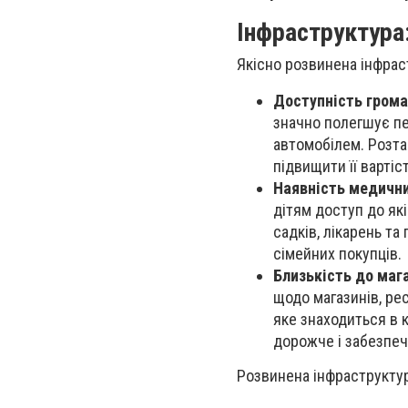
Інфраструктура:
Якісно розвинена інфрас
Доступність грома
значно полегшує пе
автомобілем. Розт
підвищити її вартіс
Наявність медичних
дітям доступ до як
садків, лікарень т
сімейних покупців.
Близькість до мага
щодо магазинів, ре
яке знаходиться в к
дорожче і забезпеч
Розвинена інфраструктура