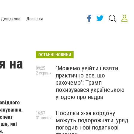
Довідкова
Дозвілля
ОСТАННІ НОВИНИ
я на
"Можемо увійти і взяти
09:25
2 серпня
практично все, що
захочемо": Трамп
похизувався українською
угодою про надра
повідного
ланування.
Посилки з-за кордону
16:57
аспект
31 липня
можуть подорожчати: уряд
іше, які
погодив нові податкові
и.