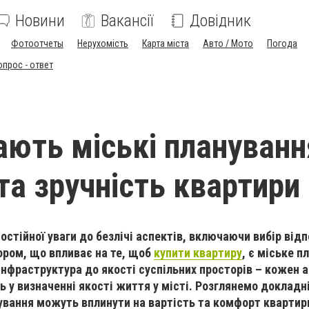
Новини
Вакансії
Довідник
Фотоотчеты
Нерухомість
Карта міста
Авто / Мото
Погода
опрос - ответ
ають міські плануванн
та зручність квартири
остійної уваги до безлічі аспектів, включаючи вибір від
ром, що впливає на те, щоб
купити квартиру
, є міське п
 інфраструктура до якості суспільних просторів – кожен 
ь у визначенні якості життя у місті. Розглянемо докладн
ування можуть вплинути на вартість та комфорт квартир