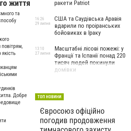
ого життя
ракети Patriot
ємного та
США та Саудівська Аравія
16:26
способу
29 липня
вдарили по проіранських
бойовиках в Іраку
кого
 повітрям,
Масштабні лісові пожежі: у
13:10
 якість
27 липня
Франції та Іспанії понад 220
тисяч людей покинули
шканцям
домівки
міськими
удинків
житла. Добре
ТОП НОВИНИ
ередовище
Євросоюз офіційно
погодив продовження
ити
тимчасового захисту