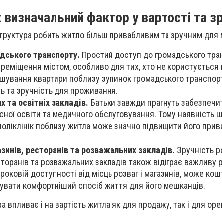
 визначальний фактор у вартості та з
труктура робить житло більш привабливим та зручним для 
дського транспорту.
Простий доступ до громадського тра
реміщення містом, особливо для тих, хто не користується
ашування квартири поблизу зупинок громадського транспор
ть та зручність для проживання.
 та освітніх закладів.
Батьки завжди прагнуть забезпечи
існої освіти та медичного обслуговування. Тому наявність ш
а поліклінік поблизу житла може значно підвищити його прив
зинів, ресторанів та розважальних закладів.
Зручність р
сторанів та розважальних закладів також відіграє важливу р
роковій доступності від місць розваг і магазинів, може ко
увати комфортніший спосіб життя для його мешканців.
 впливає і на вартість житла як для продажу, так і для оре