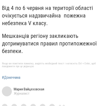
Від 4 по 6 червня на території області
очікується надзвичайна пожежна
небезпека V класу.
Мешканців регіону закликають
дотримуватися правил протипожежної
безпеки.
Якщо ви помітили помилку, виділіть необхідний текст і натисніть Ctrl + Enter, щоб
повідомити про це редакцію
#Донеччина
Мария Вайцеховская
Журналист