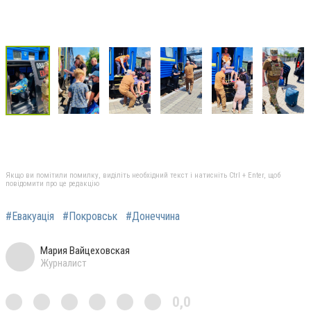
Якщо ви помітили помилку, виділіть необхідний текст і натисніть Ctrl + Enter, щоб
повідомити про це редакцію
#Евакуація
#Покровськ
#Донеччина
Мария Вайцеховская
Журналист
0,0