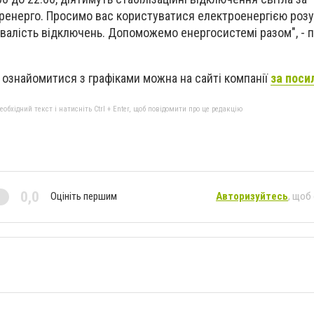
енерго. Просимо вас користуватися електроенергією розу
алість відключень. Допоможемо енергосистемі разом", - 
о ознайомитися з графіками можна на сайті компанії
за поси
бхідний текст і натисніть Ctrl + Enter, щоб повідомити про це редакцію
0,0
Оцініть першим
Авторизуйтесь
, щоб