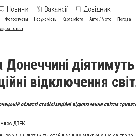
Новини
Вакансії
Довідник
Фотоотчеты
Нерухомість
Карта міста
Авто / Мото
Погода
опрос - ответ
а Донеччині діятимуть
ційні відключення сві
Донецькій області стабілізаційні відключення світла трива
омляє ДТЕК.
00 до 22:00, діятимуть стабілізаційні відключення світла за