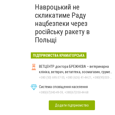
Навроцький не
скликатиме Раду
нацбезпеки через
російську ракету в
Польщі
ПІДПРИЄМСТВА КРАМАТОРСЬКА
ВЕТЦЕНТР доктора БРЕЖНЄВА – ветеринарна
клініка, ветврач, ветаптека, зоомагазин, грумер,
стрижки.
+380 (50) 695-37-55, +380 (626) 41-44-21, +380(95)533-90-03
Система сповіщення населення
+380(67)340-49-59, +380(67)350-44-68
Додати підприємство