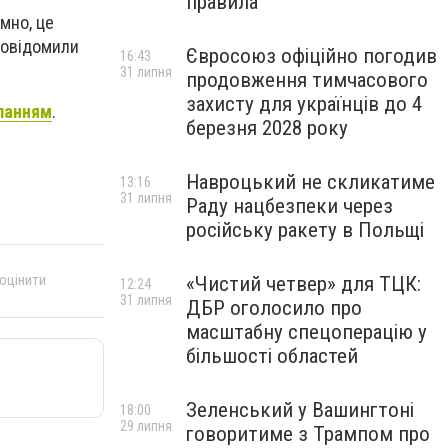
правила
мно, це
повідомили
Євросоюз офіційно погодив
16:43
31 липня
продовження тимчасового
захисту для українців до 4
ланням
.
березня 2028 року
Навроцький не скликатиме
13:16
31 липня
Раду нацбезпеки через
російську ракету в Польщі
 оцінити
«Чистий четвер» для ТЦК:
12:24
31 липня
ДБР оголосило про
масштабну спецоперацію у
більшості областей
Зеленський у Вашингтоні
18:00
29 липня
говоритиме з Трампом про