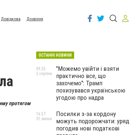
Довідкова
Дозвілля
ОСТАННІ НОВИНИ
"Можемо увійти і взяти
09:25
2 серпня
практично все, що
тла
захочемо": Трамп
похизувався українською
угодою про надра
тиму протягом
Посилки з-за кордону
16:57
31 липня
можуть подорожчати: уряд
погодив нові податкові