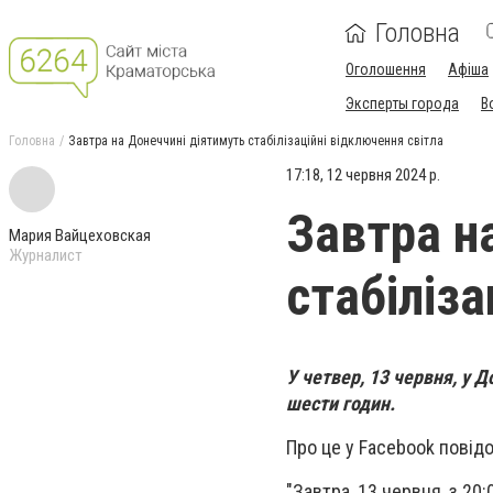
Головна
Оголошення
Афіша
Эксперты города
В
Головна
Завтра на Донеччині діятимуть стабілізаційні відключення світла
17:18, 12 червня 2024 р.
Завтра н
Мария Вайцеховская
Журналист
стабіліза
У четвер, 13 червня, у 
шести годин.
Про це у Facebook повід
"Завтра, 13 червня, з 20: