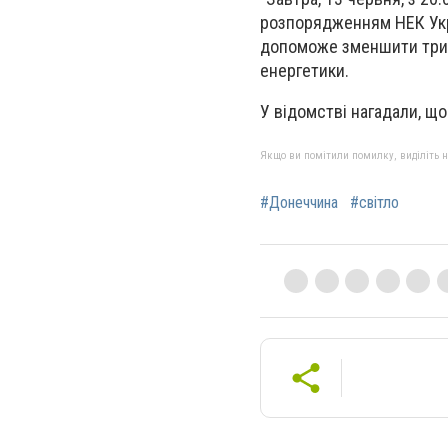
розпорядженням НЕК Укр
допоможе зменшити трив
енергетики.
У відомстві нагадали, щ
Якщо ви помітили помилку, виділіть нео
#Донеччина
#світло