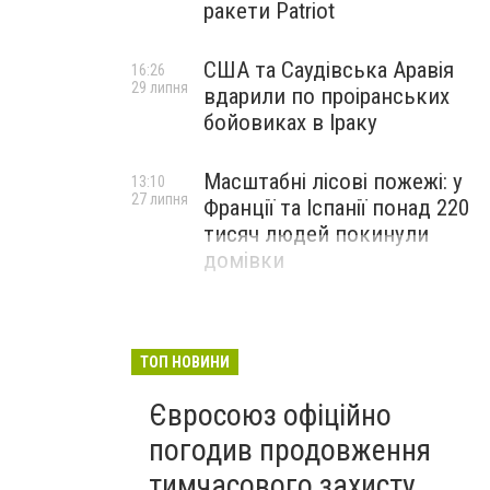
ракети Patriot
США та Саудівська Аравія
16:26
29 липня
вдарили по проіранських
бойовиках в Іраку
Масштабні лісові пожежі: у
13:10
27 липня
Франції та Іспанії понад 220
тисяч людей покинули
домівки
ТОП НОВИНИ
Євросоюз офіційно
погодив продовження
тимчасового захисту