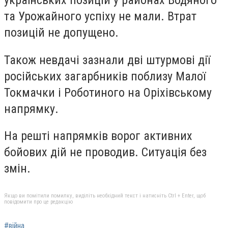
українських позицій у районах Водяного
та Урожайного успіху не мали. Втрат
позицій не допущено.
Також невдачі зазнали дві штурмові дії
російських загарбників поблизу Малої
Токмачки і Роботиного на Оріхівському
напрямку.
На решті напрямків ворог активних
бойових дій не проводив. Ситуація без
змін.
Якщо ви помітили помилку, виділіть необхідний текст і натисніть Ctrl + Enter, щоб
повідомити про це редакцію
#війна