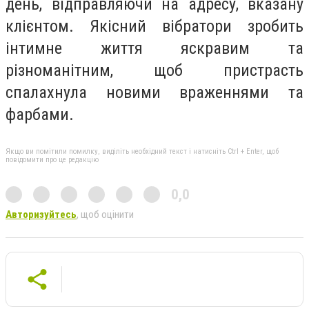
день, відправляючи на адресу, вказану
клієнтом. Якісний вібратори зробить
інтимне життя яскравим та
різноманітним, щоб пристрасть
спалахнула новими враженнями та
фарбами.
Якщо ви помітили помилку, виділіть необхідний текст і натисніть Ctrl + Enter, щоб
повідомити про це редакцію
0,0
Авторизуйтесь
, щоб оцінити