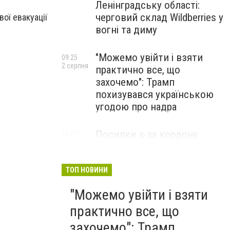
Ленінградську області:
черговий склад Wildberries у
вої евакуації
вогні та диму
"Можемо увійти і взяти
09:25
2 серпня
практично все, що
захочемо": Трамп
похизувався українською
угодою про надра
Посилки з-за кордону
16:57
31 липня
можуть подорожчати: уряд
погодив нові податкові
правила
ТОП НОВИНИ
"Можемо увійти і взяти
практично все, що
захочемо": Трамп