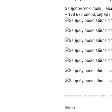
За допомогою поліції ева
– 170 672 особи, серед ни
Якщо ви помітили помилку, виділіть нео
#війна