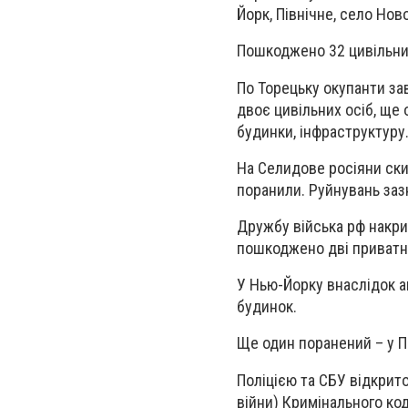
Йорк, Північне, село Но
Пошкоджено 32 цивільних 
По Торецьку окупанти за
двоє цивільних осіб, ще
будинки, інфраструктуру
На Селидове росіяни ски
поранили. Руйнувань зазн
Дружбу війська рф накрил
пошкоджено дві приватни
У Нью-Йорку внаслідок 
будинок.
Ще один поранений – у П
Поліцією та СБУ відкрито
війни) Кримінального код