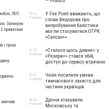
— Politico
У Fire Point вважають, що
обілі, ЛЕП.
18:16
4 серпня
слова Федорова про
єю. Загинули
випробування балістики
 2 приватних
могли стосуватися ОТРК
«Сапсан»»
в і трьох
«Сталося щось дивне»: у
15:50
4 серпня
«Резерв+» стався збій,
юдину,
доступ до сервісу втрачено
Чехія посилила умови
12:21
коджено
4 серпня
тимчасового захисту для
частини українців
Дрони атакували
08:25
 звичаїв
4 серпня
Московську та