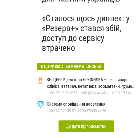
«Сталося щось дивне»: у
«Резерв+» стався збій,
доступ до сервісу
втрачено
ПІДПРИЄМСТВА КРАМАТОРСЬКА
ВЕТЦЕНТР доктора БРЕЖНЄВА – ветеринарна
клініка, ветврач, ветаптека, зоомагазин, грумер,
стрижки.
+380 (50) 695-37-55, +380 (626) 41-44-21, +380(95)533-90-03
Система сповіщення населення
+380(67)340-49-59, +380(67)350-44-68
Додати підприємство