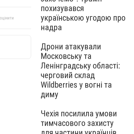
похизувався
українською угодою про
 оцінити
надра
Дрони атакували
Московську та
Ленінградську області:
черговий склад
Wildberries у вогні та
диму
Чехія посилила умови
тимчасового захисту
для частини українців