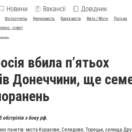
Новини
Вакансії
Довідник
Фотоотчеты
Нерухомість
Карта міста
Авто / Мото
Погода
опрос - ответ
ранень
осія вбила п’ятьох
в Донеччини, ще сем
поранень
 обстрілів з боку рф.
них пунктів: міста Курахове, Селидове, Торецьк, селища Др