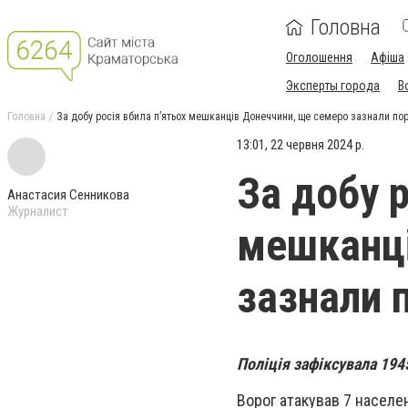
Головна
Оголошення
Афіша
Эксперты города
В
Головна
За добу росія вбила п’ятьох мешканців Донеччини, ще семеро зазнали по
13:01, 22 червня 2024 р.
За добу р
Анастасия Сенникова
Журналист
мешканці
зазнали 
Поліція зафіксувала 1945
Ворог атакував 7 населе