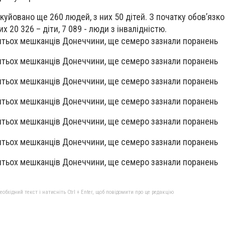
куйовано ще 260 людей, з них 50 дітей. З початку обов’язко
х 20 326 – діти, 7 089 - люди з інвалідністю.
бхідний текст і натисніть Ctrl + Enter, щоб повідомити про це редакцію