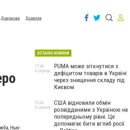
Довідкова
Дозвілля
ОСТАННІ НОВИНИ
PUMA може зіткнутися з
17:46
6 серпня
дефіцитом товарів в Україні
еро
через знищення складу під
Києвом
США відновили обмін
15:00
6 серпня
розвідданими з Україною на
попередньому рівні. Це
допомагає бити вглиб росії
ужба, Нью-