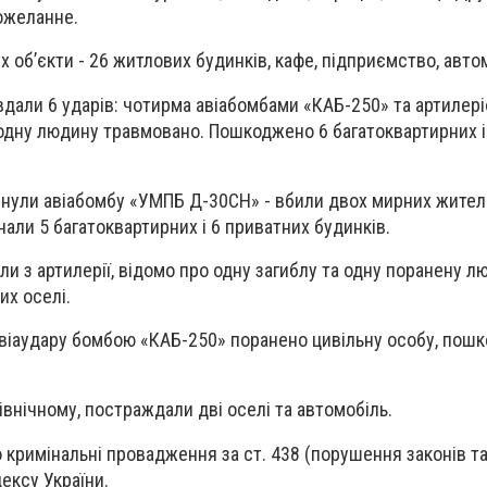
вожеланне.
об’єкти - 26 житлових будинків, кафе, підприємство, автом
вдали 6 ударів: чотирма авіабомбами «КАБ-250» та артилері
 одну людину травмовано. Пошкоджено 6 багатоквартирних і
.
нули авіабомбу «УМПБ Д-30СН» - вбили двох мирних жителі
али 5 багатоквартирних і 6 приватних будинків.
и з артилерії, відомо про одну загиблу та одну поранену л
х оселі.
авіаудару бомбою «КАБ-250» поранено цивільну особу, пош
івнічному, постраждали дві оселі та автомобіль.
 кримінальні провадження за ст. 438 (порушення законів та
ексу України.