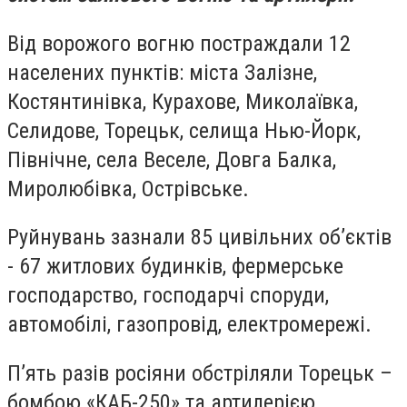
Від ворожого вогню постраждали 12
населених пунктів: міста Залізне,
Костянтинівка, Курахове, Миколаївка,
Селидове, Торецьк, селища Нью-Йорк,
Північне, села Веселе, Довга Балка,
Миролюбівка, Острівське.
Руйнувань зазнали 85 цивільних об’єктів
- 67 житлових будинків, фермерське
господарство, господарчі споруди,
автомобілі, газопровід, електромережі.
П’ять разів росіяни обстріляли Торецьк –
бомбою «КАБ-250» та артилерією.