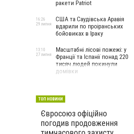
ракети Patriot
США та Саудівська Аравія
16:26
29 липня
вдарили по проіранських
бойовиках в Іраку
Масштабні лісові пожежі: у
13:10
27 липня
Франції та Іспанії понад 220
тисяч людей покинули
домівки
ТОП НОВИНИ
Євросоюз офіційно
погодив продовження
тимчасового захисту