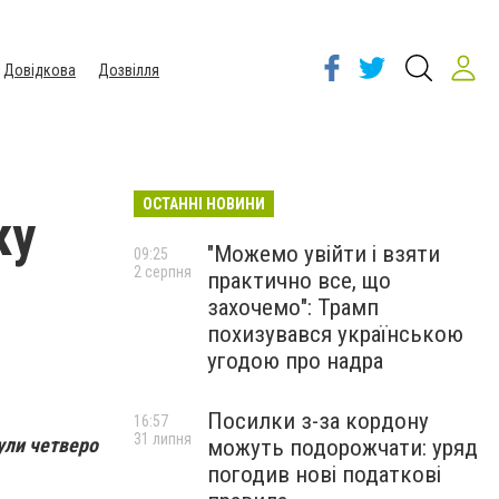
Довідкова
Дозвілля
ОСТАННІ НОВИНИ
ку
"Можемо увійти і взяти
09:25
2 серпня
практично все, що
захочемо": Трамп
похизувався українською
угодою про надра
Посилки з-за кордону
16:57
31 липня
ули четверо
можуть подорожчати: уряд
погодив нові податкові