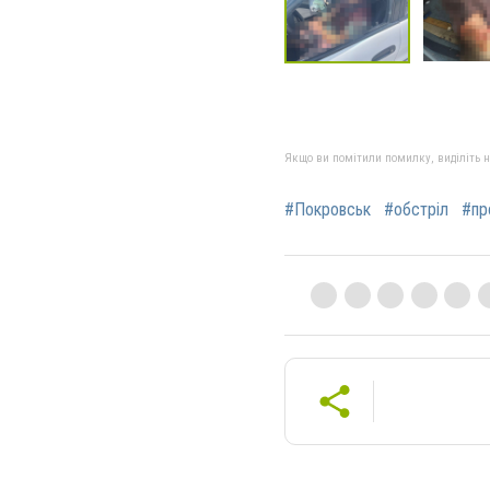
Якщо ви помітили помилку, виділіть нео
#Покровськ
#обстріл
#пр