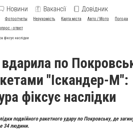
Новини
Вакансії
Довідник
Фотоотчеты
Нерухомість
Карта міста
Авто / Мото
Погода
опрос - ответ
ра фіксує наслідки
 вдарила по Покровсь
кетами "Іскандер-М":
ура фіксує наслідки
ідки подвійного ракетного удару по Покровську, де загин
е 34 людини.