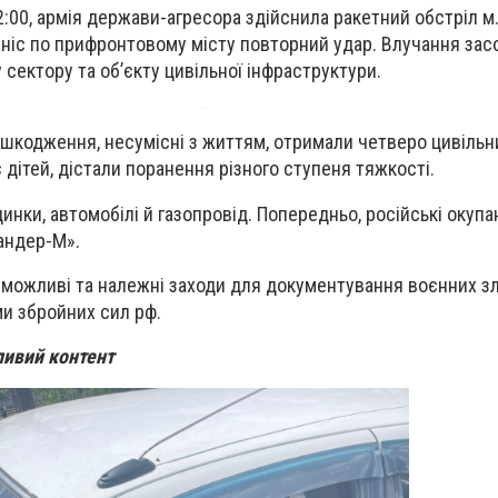
2:00, армія держави-агресора здійснила ракетний обстріл м
аніс по прифронтовому місту повторний удар. Влучання зас
сектору та об’єкту цивільної інфраструктури.
 ушкодження, несумісні з життям, отримали четверо цивільн
дітей, дістали поранення різного ступеня тяжкості.
нки, автомобілі й газопровід. Попередньо, російські окупа
андер-М».
можливі та належні заходи для документування воєнних зл
и збройних сил рф.
ливий контент