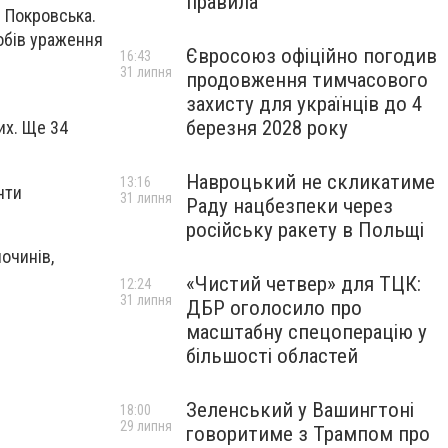
правила
. Покровська.
обів ураження
Євросоюз офіційно погодив
16:43
31 липня
продовження тимчасового
захисту для українців до 4
березня 2028 року
их. Ще 34
Навроцький не скликатиме
13:16
нти
31 липня
Раду нацбезпеки через
російську ракету в Польщі
очинів,
«Чистий четвер» для ТЦК:
12:24
31 липня
ДБР оголосило про
масштабну спецоперацію у
більшості областей
Зеленський у Вашингтоні
18:00
29 липня
говоритиме з Трампом про