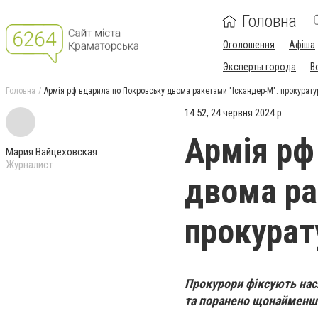
Головна
Оголошення
Афіша
Эксперты города
В
Головна
Армія рф вдарила по Покровську двома ракетами "Іскандер-М": прокурату
14:52, 24 червня 2024 р.
Армія рф
Мария Вайцеховская
Журналист
двома ра
прокурат
Прокурори фіксують насл
та поранено щонайменш