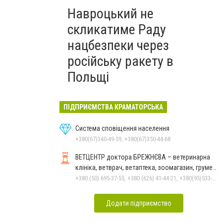
Навроцький не
скликатиме Раду
нацбезпеки через
російську ракету в
Польщі
ПІДПРИЄМСТВА КРАМАТОРСЬКА
Система сповіщення населення
+380(67)340-49-59, +380(67)350-44-68
ВЕТЦЕНТР доктора БРЕЖНЄВА – ветеринарна
клініка, ветврач, ветаптека, зоомагазин, грумер,
стрижки.
+380 (50) 695-37-55, +380 (626) 41-44-21, +380(95)533-90-03
Додати підприємство