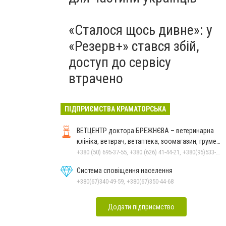
«Сталося щось дивне»: у
«Резерв+» стався збій,
доступ до сервісу
втрачено
ПІДПРИЄМСТВА КРАМАТОРСЬКА
ВЕТЦЕНТР доктора БРЕЖНЄВА – ветеринарна
клініка, ветврач, ветаптека, зоомагазин, грумер,
стрижки.
+380 (50) 695-37-55, +380 (626) 41-44-21, +380(95)533-90-03
Система сповіщення населення
+380(67)340-49-59, +380(67)350-44-68
Додати підприємство