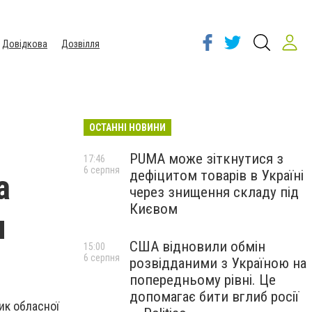
Довідкова
Дозвілля
ОСТАННІ НОВИНИ
PUMA може зіткнутися з
17:46
6 серпня
дефіцитом товарів в Україні
а
через знищення складу під
Києвом
я
США відновили обмін
15:00
6 серпня
розвідданими з Україною на
попередньому рівні. Це
допомагає бити вглиб росії
ик обласної