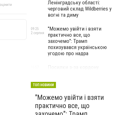
Ленінградську області:
 оцінити
черговий склад Wildberries у
вогні та диму
"Можемо увійти і взяти
09:25
2 серпня
практично все, що
захочемо": Трамп
похизувався українською
угодою про надра
Посилки з-за кордону
16:57
31 липня
можуть подорожчати: уряд
погодив нові податкові
правила
ТОП НОВИНИ
"Можемо увійти і взяти
практично все, що
захочемо": Трамп