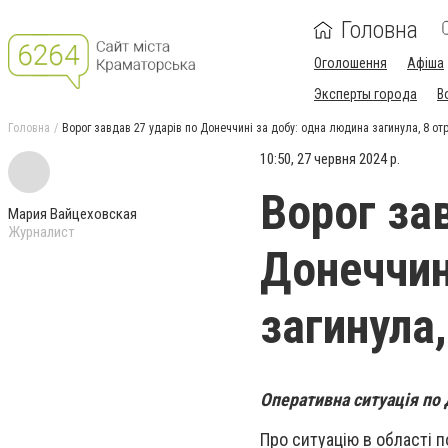
Головна
Оголошення
Афіша
Эксперты города
В
Головна
Ворог завдав 27 ударів по Донеччині за добу: одна людина загинула, 8 о
10:50, 27 червня 2024 р.
Ворог за
Мария Вайцеховская
Журналист
Донеччин
загинула
Оперативна ситуація по 
Про ситуацію в області 