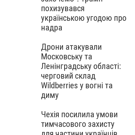
похизувався
українською угодою про
надра
Дрони атакували
Московську та
Ленінградську області:
черговий склад
Wildberries у вогні та
диму
Чехія посилила умови
тимчасового захисту
для частини українців