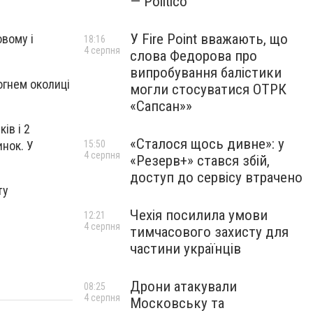
— Politico
У Fire Point вважають, що
вому і
18:16
4 серпня
слова Федорова про
випробування балістики
огнем околиці
могли стосуватися ОТРК
«Сапсан»»
ів і 2
«Сталося щось дивне»: у
инок. У
15:50
4 серпня
«Резерв+» стався збій,
доступ до сервісу втрачено
ту
Чехія посилила умови
12:21
4 серпня
тимчасового захисту для
частини українців
Дрони атакували
08:25
4 серпня
Московську та