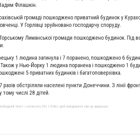
 Вадим Філашкін.
рахівській громаді пошкоджено приватний будинок у Курахо
овченці. У Горлівці зруйновано господарчу споруду.
 Торському Лиманської громади пошкоджено будинок. Під в
и.
ецьку 1 людина загинула і 7 поранено, пошкоджено 6 будинк
. Також у Нью-Йорку 1 людина поранена і пошкоджено 1 буд
ошкоджені 5 приватних будинків і багатоповерхівка.
7 разів обстріляли населені пункти Донеччини. З лінії фрон
 тому числі 28 дітей.
бхідний текст і натисніть Ctrl + Enter, щоб повідомити про це редакцію