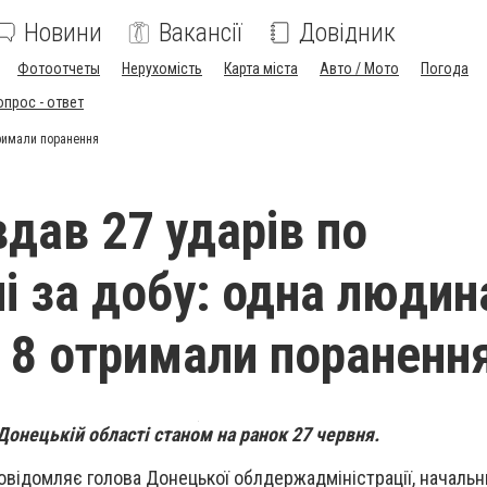
Новини
Вакансії
Довідник
Фотоотчеты
Нерухомість
Карта міста
Авто / Мото
Погода
опрос - ответ
тримали поранення
вдав 27 ударів по
і за добу: одна людин
, 8 отримали пораненн
Донецькій області станом на ранок 27 червня.
повідомляє голова Донецької облдержадміністрації, начальн