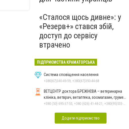
«Сталося щось дивне»: у
«Резерв+» стався збій,
доступ до сервісу
втрачено
ПІДПРИЄМСТВА КРАМАТОРСЬКА
Система сповіщення населення
+380(67)340-49-59, +380(67)350-44-68
ВЕТЦЕНТР доктора БРЕЖНЄВА – ветеринарна
клініка, ветврач, ветаптека, зоомагазин, грумер,
стрижки.
+380 (50) 695-37-55, +380 (626) 41-44-21, +380(95)533-90-03
Додати підприємство