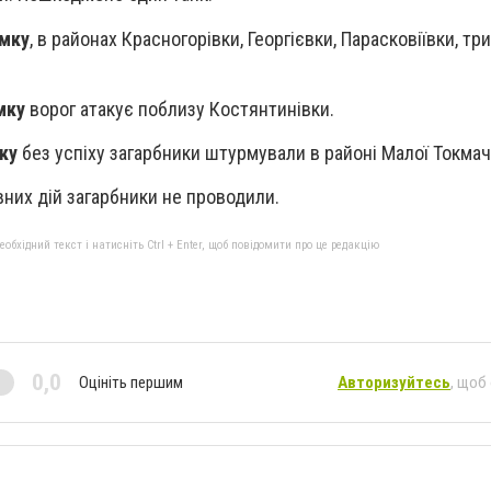
ямку
, в районах Красногорівки, Георгієвки, Парасковіївки, тр
мку
ворог атакує поблизу Костянтинівки.
ку
без успіху загарбники штурмували в районі Малої Токмач
вних дій загарбники не проводили.
бхідний текст і натисніть Ctrl + Enter, щоб повідомити про це редакцію
0,0
Оцініть першим
Авторизуйтесь
, щоб