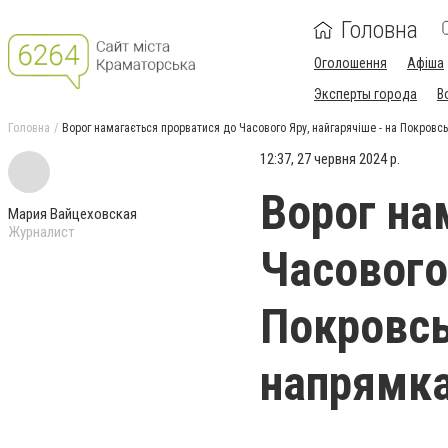
Головна
Оголошення
Афіша
Эксперты города
В
Головна
Ворог намагається прорватися до Часового Яру, найгарячіше - на Покров
12:37, 27 червня 2024 р.
Ворог на
Мария Вайцеховская
Журналист
Часового 
Покровсь
напрямк