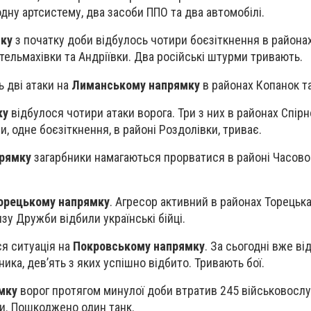
дну артсистему, два засоби ППО та два автомобілі.
мку
з початку доби відбулось чотири боєзіткнення в района
тельмахівки та Андріївки. Два російські штурми тривають.
 дві атаки на
Лиманському напрямку
в районах Копанок т
ку
відбулося чотири атаки ворога. Три з них в районах Спірн
и, одне боєзіткнення, в районі Роздолівки, триває.
рямку
загарбники намагаються прорватися в районі Часовог
орецькому напрямку
. Агресор активний в районах Торецька
изу Дружби відбили українські бійці.
я ситуація на
Покровському напрямку
. За сьогодні вже ві
ика, дев’ять з яких успішно відбито. Тривають бої.
мку
ворог протягом минулої доби втратив 245 військовослу
ми. Пошкоджено один танк.