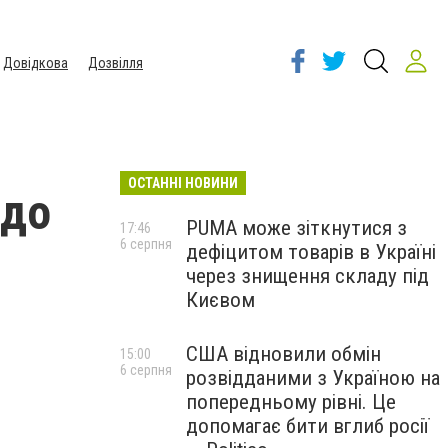
Довідкова
Дозвілля
ОСТАННІ НОВИНИ
 до
PUMA може зіткнутися з
17:46
6 серпня
дефіцитом товарів в Україні
через знищення складу під
Києвом
США відновили обмін
15:00
6 серпня
розвідданими з Україною на
попередньому рівні. Це
допомагає бити вглиб росії