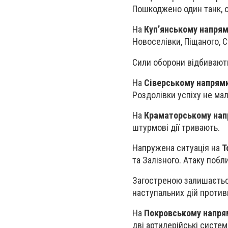
Пошкоджено один танк, о
На
Куп’янському напря
Новоселівки, Піщаного, С
Сили оборони відбивають
На
Сіверському напрям
Роздолівки успіху не мал
На
Краматорському нап
штурмові дії тривають.
Напружена ситуація на
Т
та Залізного. Атаку побл
Загостреною залишаєтьс
наступальних дій противн
На
Покровському напря
дві артилерійські систе