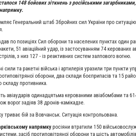
сталося 148 бойових зіткнень з російськими загарбниками
 напрямку.
омляє Генеральний штаб Збройних сил України про ситуацію
я.
вдав по позиціях Сил оборони та населених пунктах один ра
ракети, 51 авіаційний удар, із застосуванням 74 керованих а
стрілів, з низ 127 - із реактивних систем залпового вогню.
ні сили та ракетні війська і артилерія уразили три пункти у
протиповітряної оборони, два склади боєприпасів та 15 райо
 складу противника.
ять авіаударів одинадцятьма керованими авіабомбами та 61
ож ворог задіяв 38 дронів-камікадзе.
у триває бій за Вовчанськ. Ситуація контрольована.
арківському напрямку
росіяни втратили 150 військовослуж
истеми, засіб протиповітряної оборони та шість автомобілі