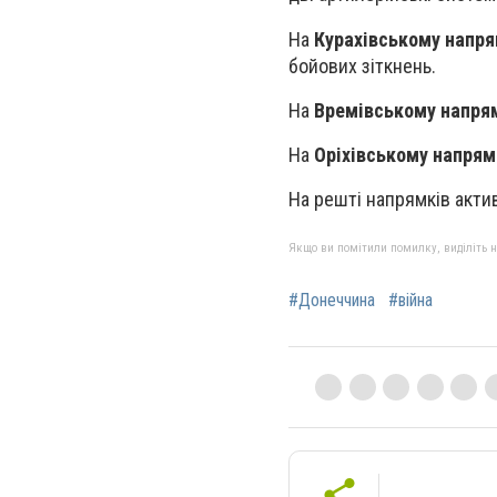
На
Курахівському напр
бойових зіткнень.
На
Времівському напря
На
Оріхівському напрям
На решті напрямків акти
Якщо ви помітили помилку, виділіть нео
#Донеччина
#війна