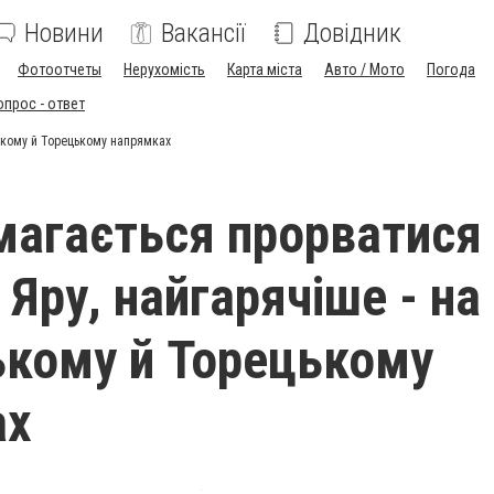
Новини
Вакансії
Довідник
Фотоотчеты
Нерухомість
Карта міста
Авто / Мото
Погода
опрос - ответ
ському й Торецькому напрямках
магається прорватися
Яру, найгарячіше - на
кому й Торецькому
ах