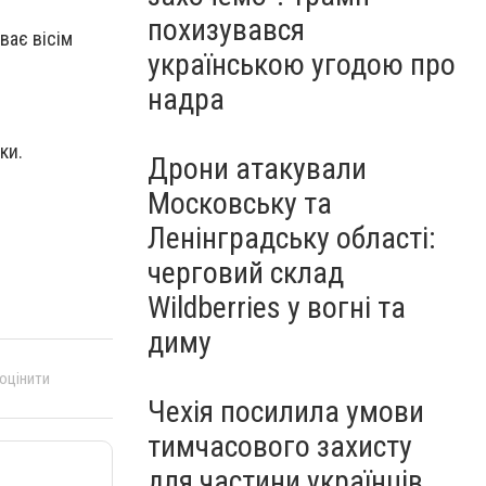
похизувався
иває вісім
українською угодою про
надра
ки.
Дрони атакували
Московську та
Ленінградську області:
черговий склад
Wildberries у вогні та
диму
 оцінити
Чехія посилила умови
тимчасового захисту
для частини українців