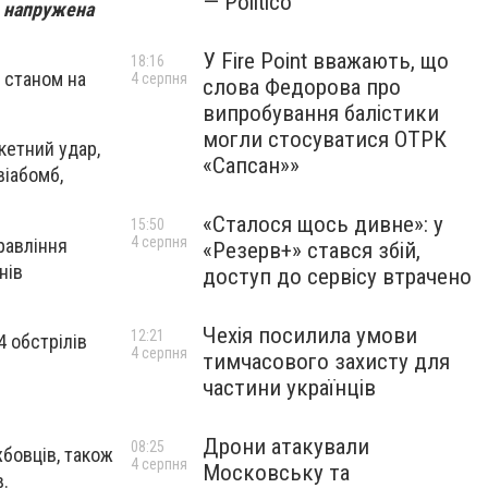
— Politico
, напружена
У Fire Point вважають, що
18:16
 станом на
4 серпня
слова Федорова про
випробування балістики
могли стосуватися ОТРК
кетний удар,
«Сапсан»»
віабомб,
«Сталося щось дивне»: у
15:50
4 серпня
правління
«Резерв+» стався збій,
нів
доступ до сервісу втрачено
Чехія посилила умови
12:21
4 обстрілів
4 серпня
тимчасового захисту для
частини українців
Дрони атакували
08:25
бовців, також
4 серпня
Московську та
в.