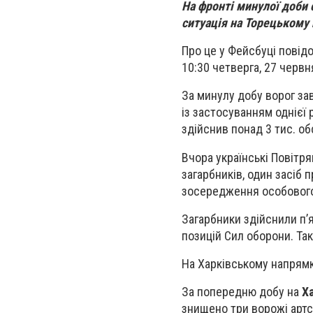
На фронті минулої доби 
ситуація на Торецькому
Про це у Фейсбуці повід
10:30 четверга, 27 червн
За минулу добу ворог за
із застосуванням однієї 
здійснив понад 3 тис. об
Вчора українські Повітря
загарбників, один засіб 
зосередження особового
Загарбники здійснили п’
позицій Сил оборони. Так
На Харківському напрямк
За попередню добу на
Х
знищено три ворожі артс