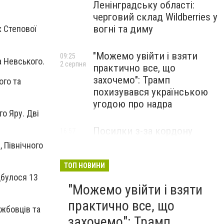
Ленінградську області:
черговий склад Wildberries у
вогні та диму
х Степової
"Можемо увійти і взяти
09:25
а Невського.
2 серпня
практично все, що
захочемо": Трамп
ого та
похизувався українською
угодою про надра
о Яру. Дві
Посилки з-за кордону
16:57
31 липня
можуть подорожчати: уряд
, Північного
погодив нові податкові
правила
ТОП НОВИНИ
дбулося 13
"Можемо увійти і взяти
практично все, що
жбовців та
захочемо": Трамп