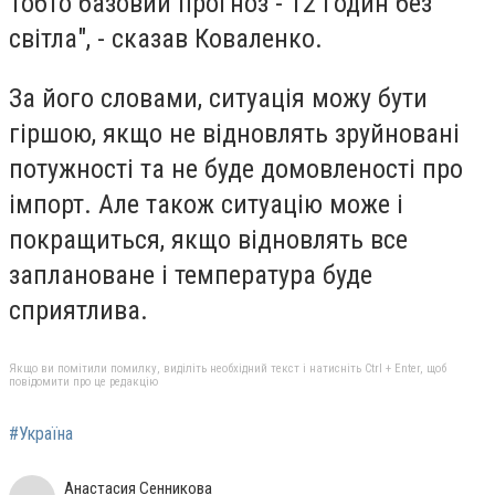
Тобто базовий прогноз - 12 годин без
світла", - сказав Коваленко.
За його словами, ситуація можу бути
гіршою, якщо не відновлять зруйновані
потужності та не буде домовленості про
імпорт. Але також ситуацію може і
покращиться, якщо відновлять все
заплановане і температура буде
сприятлива.
Якщо ви помітили помилку, виділіть необхідний текст і натисніть Ctrl + Enter, щоб
повідомити про це редакцію
#Україна
Анастасия Сенникова