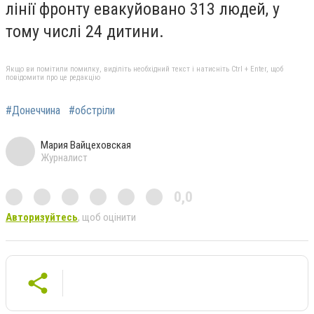
лінії фронту евакуйовано 313 людей, у
тому числі 24 дитини.
Якщо ви помітили помилку, виділіть необхідний текст і натисніть Ctrl + Enter, щоб
повідомити про це редакцію
#Донеччина
#обстріли
Мария Вайцеховская
Журналист
0,0
Авторизуйтесь
, щоб оцінити