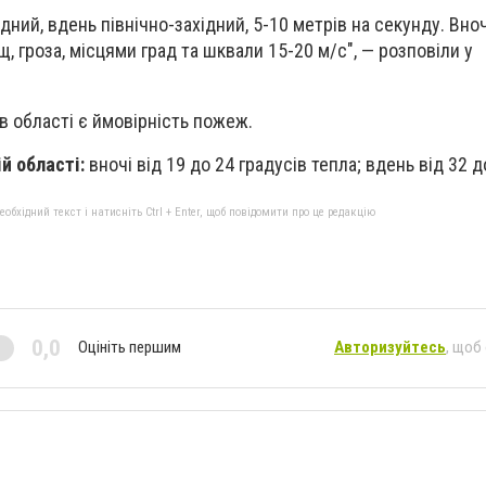
ідний, вдень північно-західний, 5-10 метрів на секунду. Вноч
 гроза, місцями град та шквали 15-20 м/с", — розповіли у
в області є ймовірність пожеж.
й області:
вночі від 19 до 24 градусів тепла; вдень від 32 д
бхідний текст і натисніть Ctrl + Enter, щоб повідомити про це редакцію
0,0
Оцініть першим
Авторизуйтесь
, щоб