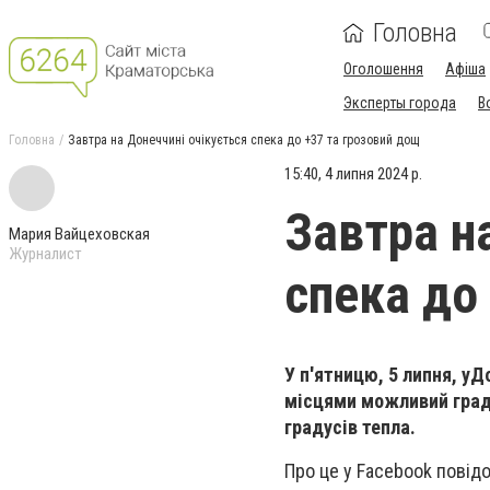
Головна
Оголошення
Афіша
Эксперты города
В
Головна
Завтра на Донеччині очікується спека до +37 та грозовий дощ
15:40, 4 липня 2024 р.
Завтра н
Мария Вайцеховская
Журналист
спека до
У п'ятницю, 5 липня, у
місцями можливий град
градусів тепла.
Про це у Facebook повід