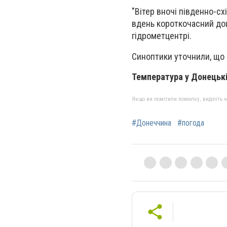
"Вітер вночі південно-сх
вдень короткочасний дощ,
гідрометцентрі.
Синоптики уточнили, що 
Температура у Донецькі
Якщо ви помітили помилку, виділіть нео
#Донеччина
#погода