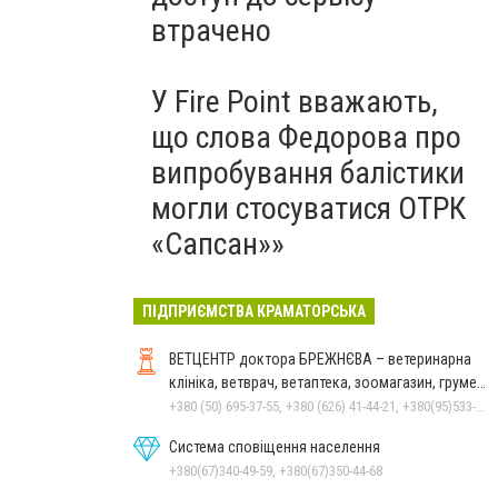
втрачено
У Fire Point вважають,
що слова Федорова про
випробування балістики
могли стосуватися ОТРК
«Сапсан»»
ПІДПРИЄМСТВА КРАМАТОРСЬКА
ВЕТЦЕНТР доктора БРЕЖНЄВА – ветеринарна
клініка, ветврач, ветаптека, зоомагазин, грумер,
стрижки.
+380 (50) 695-37-55, +380 (626) 41-44-21, +380(95)533-90-03
Система сповіщення населення
+380(67)340-49-59, +380(67)350-44-68