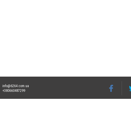
info@6264.com.ua
+380660487299
Допускається цитування матеріалів без отримання попередньої згоди 6264.com.ua за
пошукових систем гіперпосилання на цитовані статті не нижче другого абзацу в тек
Матеріали з плашками "Новини компаній", "Промо", "Партнерський матеріал", "Партнер