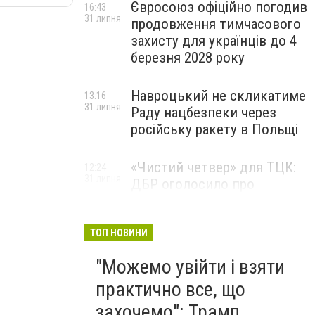
Євросоюз офіційно погодив
16:43
31 липня
продовження тимчасового
захисту для українців до 4
березня 2028 року
Навроцький не скликатиме
13:16
31 липня
Раду нацбезпеки через
російську ракету в Польщі
«Чистий четвер» для ТЦК:
12:24
31 липня
ДБР оголосило про
масштабну спецоперацію у
більшості областей
ТОП НОВИНИ
"Можемо увійти і взяти
практично все, що
захочемо": Трамп