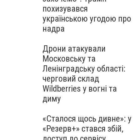
похизувався
українською угодою про
надра
Дрони атакували
Московську та
Ленінградську області:
черговий склад
Wildberries у вогні та
диму
«Сталося щось дивне»: у
«Резерв+» стався збій,
доступ до сервісу