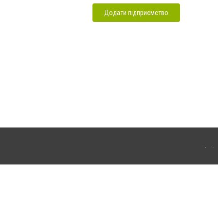
Додати підприємство
маторська. Для інтернет-видань обов'язкове розміщення прямого, відкритого для
лама" публікуються на правах реклами.