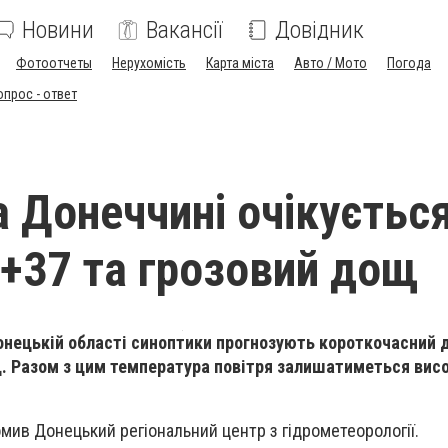
Новини
Вакансії
Довідник
Фотоотчеты
Нерухомість
Карта міста
Авто / Мото
Погода
опрос - ответ
а Донеччині очікуєтьс
 +37 та грозовий дощ
Донецькій області синоптики прогнозують короткочасний 
. Разом з цим температура повітря залишатиметься висо
омив Донецький регіональний центр з гідрометеорології.