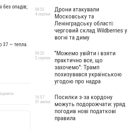
і без опадів;
Дрони атакували
08:25
4 серпня
Московську та
Ленінградську області:
черговий склад Wildberries у
вогні та диму
о 37 — тепла.
"Можемо увійти і взяти
09:25
2 серпня
практично все, що
захочемо": Трамп
похизувався українською
угодою про надра
 оцінити
Посилки з-за кордону
16:57
31 липня
можуть подорожчати: уряд
погодив нові податкові
правила