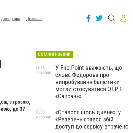
Довідкова
Дозвілля
ОСТАННІ НОВИНИ
я
У Fire Point вважають, що
18:16
4 серпня
слова Федорова про
випробування балістики
могли стосуватися ОТРК
«Сапсан»»
дощ з грозою,
кою, до 37
«Сталося щось дивне»: у
15:50
4 серпня
«Резерв+» стався збій,
доступ до сервісу втрачено