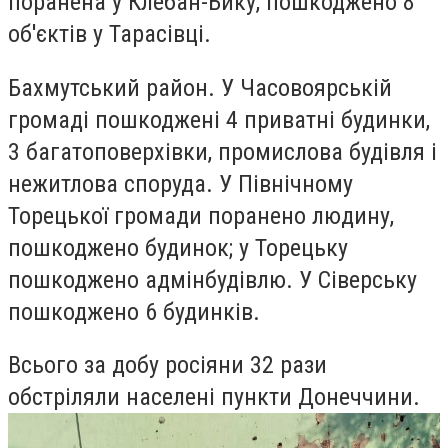
поранена у Клебан-Бику, пошкоджено 8
об'єктів у Тарасівці.
Бахмутський район. У Часовоярській
громаді пошкоджені 4 приватні будинки,
3 багатоповерхівки, промислова будівля і
нежитлова споруда. У Північному
Торецької громади поранено людину,
пошкоджено будинок; у Торецьку
пошкоджено адмінбудівлю. У Сіверську
пошкоджено 6 будинків.
Всього за добу росіяни 32 рази
обстріляли населені пункти Донеччини.