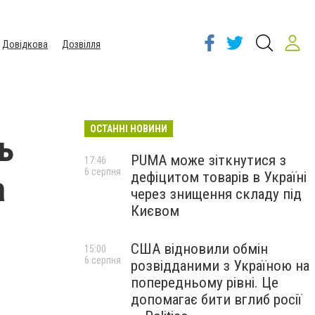
Довідкова
Дозвілля
ОСТАННІ НОВИНИ
ь
PUMA може зіткнутися з
17:46
6 серпня
дефіцитом товарів в Україні
а
через знищення складу під
Києвом
США відновили обмін
15:00
6 серпня
розвідданими з Україною на
попередньому рівні. Це
допомагає бити вглиб росії