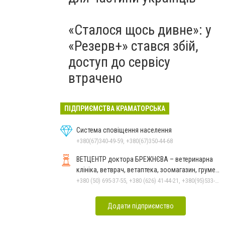
«Сталося щось дивне»: у
«Резерв+» стався збій,
доступ до сервісу
втрачено
ПІДПРИЄМСТВА КРАМАТОРСЬКА
Система сповіщення населення
+380(67)340-49-59, +380(67)350-44-68
ВЕТЦЕНТР доктора БРЕЖНЄВА – ветеринарна
клініка, ветврач, ветаптека, зоомагазин, грумер,
стрижки.
+380 (50) 695-37-55, +380 (626) 41-44-21, +380(95)533-90-03
Додати підприємство