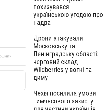
похизувався
українською угодою про
надра
Дрони атакували
Московську та
Ленінградську області:
 оцінити
черговий склад
Wildberries у вогні та
диму
Чехія посилила умови
тимчасового захисту
для частини українців