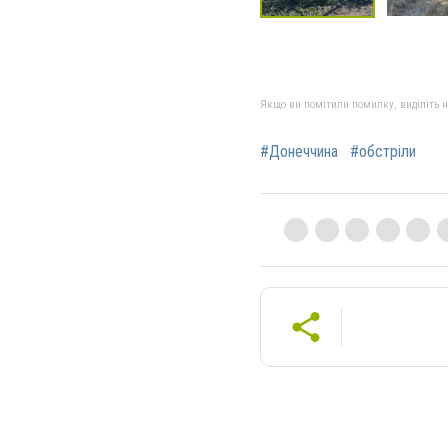
Якщо ви помітили помилку, виділіть нео
#Донеччина
#обстріли