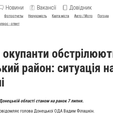
Новини
Вакансії
Довідник
Фотоотчеты
Нерухомість
Карта міста
Авто / Мото
Погода
опрос - ответ
і окупанти обстрілюют
кий район: ситуація н
і
Донецькій області станом на ранок 7 липня.
повідомляє голова Донецької ОДА Вадим Філашкін.