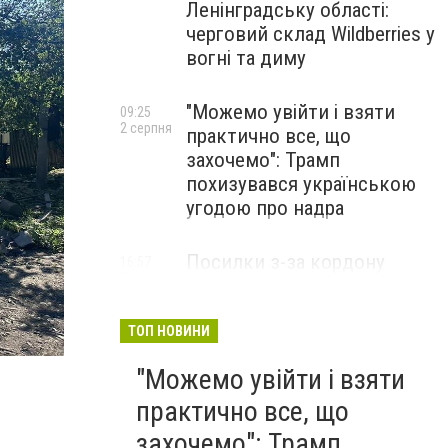
Ленінградську області:
черговий склад Wildberries у
вогні та диму
"Можемо увійти і взяти
09:25
2 серпня
практично все, що
захочемо": Трамп
похизувався українською
угодою про надра
Посилки з-за кордону
16:57
31 липня
можуть подорожчати: уряд
погодив нові податкові
правила
ТОП НОВИНИ
"Можемо увійти і взяти
практично все, що
захочемо": Трамп