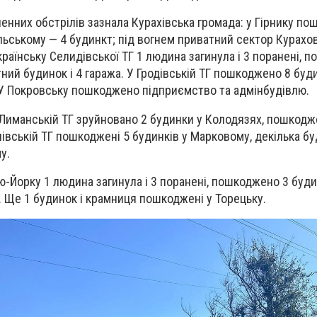
енних обстрілів зазнала Курахівська громада: у Гірнику п
льському — 4 будинкт; під вогнем приватний сектор Курахов
Українську Селидівської ТГ 1 людина загинула і 3 поранені, 
ний будинок і 4 гаража. У Гродівській ТГ пошкоджено 8 буди
. У Покровську пошкоджено підприємство та адмінбудівлю.
Лиманській ТГ зруйновано 2 будинки у Колодязях, пошкодж
івській ТГ пошкоджені 5 будинків у Марковому, декілька бу
у.
ю-Йорку 1 людина загинула і 3 поранені, пошкоджено 3 буди
. Ще 1 будинок і крамниця пошкоджені у Торецьку.