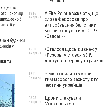
— Politico
ошкоджено
У Fire Point вважають, що
ого і околиці
18:16
4 серпня
слова Федорова про
пошкоджено 6
випробування балістики
нків: 5 у
могли стосуватися ОТРК
«Сапсан»»
ено 4 будинки
динків у
«Сталося щось дивне»: у
15:50
4 серпня
«Резерв+» стався збій,
доступ до сервісу втрачено
нки та
Чехія посилила умови
12:21
4 серпня
тимчасового захисту для
частини українців
Дрони атакували
08:25
4 серпня
Московську та