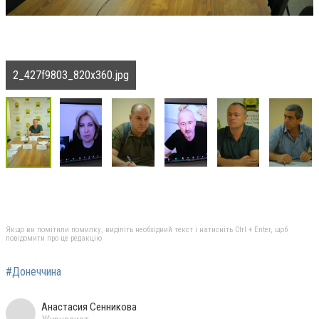
2_427f9803_820x360.jpg
Якщо ви помітили помилку, виділіть необхідний текст і натисніть Ctrl + Enter, щоб
повідомити про це редакцію
#Донеччина
Анастасия Сенникова