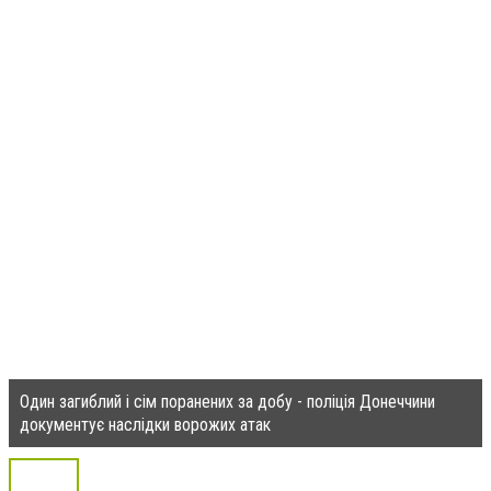
Один загиблий і сім поранених за добу - поліція Донеччини
документує наслідки ворожих атак