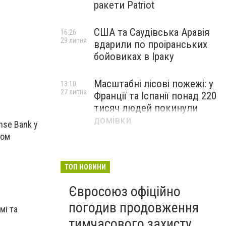
ракети Patriot
США та Саудівська Аравія
16:26
29 липня
вдарили по проіранських
бойовиках в Іраку
Масштабні лісові пожежі: у
13:10
27 липня
Франції та Іспанії понад 220
тисяч людей покинули
домівки
nse Bank у
том
ТОП НОВИНИ
Євросоюз офіційно
погодив продовження
мі та
тимчасового захисту