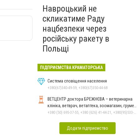
Навроцький не
скликатиме Раду
нацбезпеки через
російську ракету в
Польщі
ПІДПРИЄМСТВА КРАМАТОРСЬКА
Система сповіщення населення
+380(67)340-49-59, +380(67)350-44-68
ВЕТЦЕНТР доктора БРЕЖНЄВА – ветеринарна
клініка, ветврач, ветаптека, зоомагазин, грумер,
стрижки.
+380 (50) 695-37-55, +380 (626) 41-44-21, +380(95)533-90-03
Додати підприємство