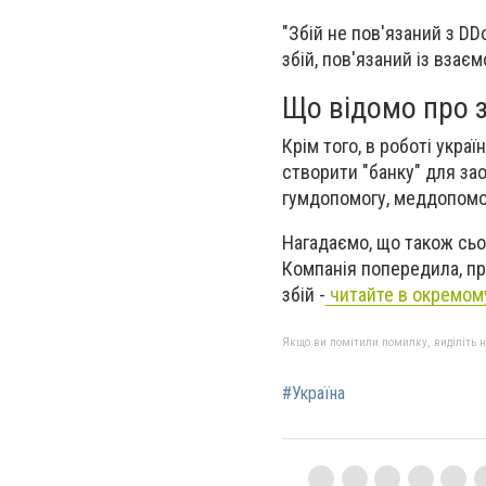
"Збій не пов'язаний з D
збій, пов'язаний із взає
Що відомо про 
Крім того, в роботі укра
створити "банку" для за
гумдопомогу, меддопомог
Нагадаємо, що також сьо
Компанія попередила, пр
збій -
читайте в окремому
Якщо ви помітили помилку, виділіть нео
#Україна