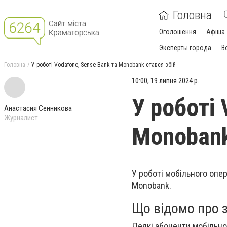
Головна
Оголошення
Афіша
Эксперты города
В
Головна
У роботі Vodafone, Sense Bank та Monobank стався збій
10:00, 19 липня 2024 р.
У роботі 
Анастасия Сенникова
Журналист
Monobank
У роботі мобільного опер
Monobank.
Що відомо про з
Деякі абоненти мобільно