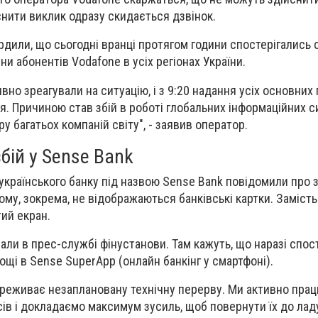
снити виклик одразу скидається дзвінок.
ердили, що сьогодні вранці протягом години спостерігались 
ни абонентів Vodafone в усіх регіонах України.
ивно зреагували на ситуацію, і з 9:20 надання усіх основних
. Причиною став збій в роботі глобальних інформаційних с
у багатьох компаній світу", - заявив оператор.
бій у Sense Bank
українського банку під назвою Sense Bank повідомили про з
ому, зокрема, не відображаються банківські картки. Замість
ий екран.
вали в прес-службі фінустанови. Там кажуть, що наразі спос
ощі в Sense SuperApp (онлайн банкінг у смартфоні).
ереживає незаплановану технічну перерву. Ми активно пра
сів і докладаємо максимум зусиль, щоб повернути їх до лад