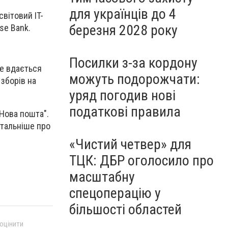
для українців до 4
вітовий IT-
березня 2028 року
se Bank.
Посилки з-за кордону
не вдається
можуть подорожчати:
зборів на
уряд погодив нові
податкові правила
"Нова пошта".
етальніше про
«Чистий четвер» для
ТЦК: ДБР оголосило про
масштабну
спецоперацію у
більшості областей
 оцінити