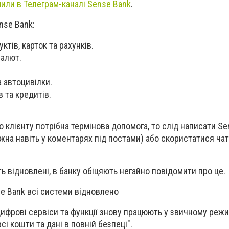
или в Телеграм-каналі Sense Bank
.
nse Bank:
тів, карток та рахунків.
валют.
а автоцивілки.
 та кредитів.
 клієнту потрібна термінова допомога, то слід написати Se
жна навіть у коментарях під постами) або скористатися ча
ь відновлені, в банку обіцяють негайно повідомити про це.
se Bank всі системи відновлено
цифрові сервіси та функції знову працюють у звичному режи
сі кошти та дані в повній безпеці".