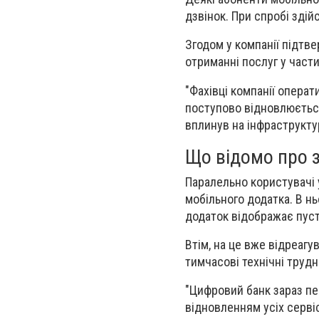
дзвінок. При спробі здій
Згодом у компанії підтв
отриманні послуг у части
"Фахівці компанії операт
поступово відновлюється
вплинув на інфраструктур
Що відомо про з
Паралельно користувачі 
мобільного додатка. В нь
додаток відображає пуст
Втім, на це вже відреагу
тимчасові технічні трудн
"Цифровий банк зараз п
відновленням усіх серві