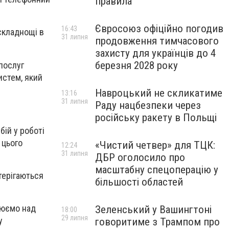
правила
Євросоюз офіційно погодив
16:43
складнощі в
31 липня
продовження тимчасового
захисту для українців до 4
березня 2028 року
 послуг
истем, який
Навроцький не скликатиме
13:16
31 липня
Раду нацбезпеки через
російську ракету в Польщі
бій у роботі
 цього
«Чистий четвер» для ТЦК:
12:24
31 липня
ДБР оголосило про
масштабну спецоперацію у
терігаються
більшості областей
цюємо над
Зеленський у Вашингтоні
18:00
29 липня
у
говоритиме з Трампом про