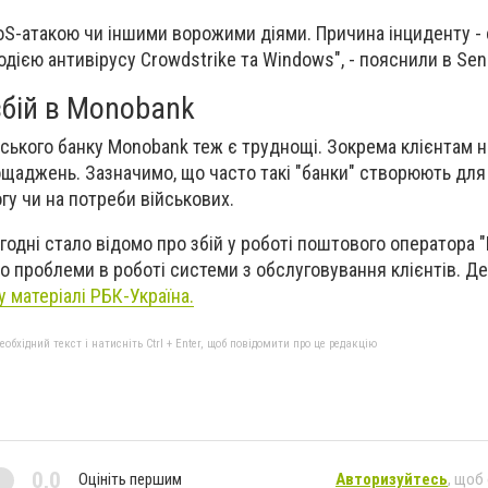
DoS-атакою чи іншими ворожими діями. Причина інциденту - с
модією антивірусу Crowdstrike та Windows", - пояснили в Sen
збій в Monobank
їнського банку Monobank теж є труднощі. Зокрема клієнтам 
ощаджень. Зазначимо, що часто такі "банки" створюють для 
у чи на потреби військових.
годні стало відомо про збій у роботі поштового оператора 
о проблеми в роботі системи з обслуговування клієнтів. Д
 матеріалі РБК-Україна.
бхідний текст і натисніть Ctrl + Enter, щоб повідомити про це редакцію
0,0
Оцініть першим
Авторизуйтесь
, щоб