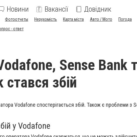
Новини
Вакансії
Довідник
Фотоотчеты
Нерухомість
Карта міста
Авто / Мото
Погода
опрос - ответ
Vodafone, Sense Bank 
 стався збій
атора Vodafone спостерігається збій. Також є проблеми з S
бій у Vodafone
го оператора Vodafone скаржаться, що не можуть здійсни