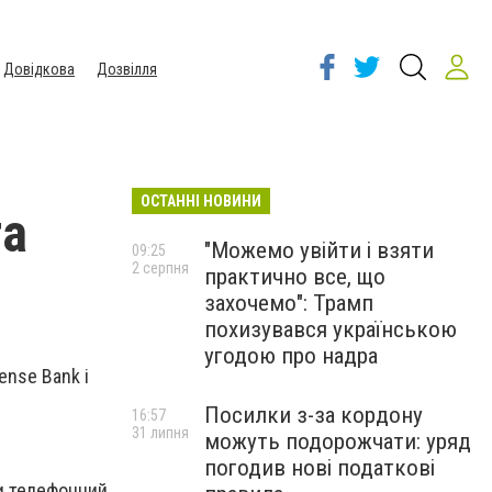
Довідкова
Дозвілля
ОСТАННІ НОВИНИ
та
"Можемо увійти і взяти
09:25
2 серпня
практично все, що
захочемо": Трамп
похизувався українською
угодою про надра
ense Bank і
Посилки з-за кордону
16:57
31 липня
можуть подорожчати: уряд
погодив нові податкові
ти телефонний