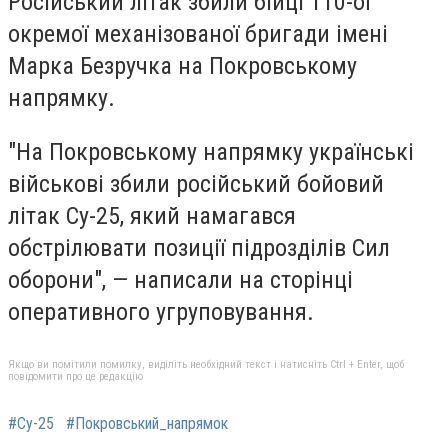
Російський літак збили бійці 110-ої
окремої механізованої бригади імені
Марка Безручка на Покровському
напрямку.
"На Покровському напрямку українські
військові збили російський бойовий
літак Су-25, який намагався
обстрілювати позиції підрозділів Сил
оборони", — написали на сторінці
оперативного угруповування.
Якщо ви помітили помилку, виділіть необхідний текст і натисніть Ctrl + Enter, щоб
повідомити про це редакцію
#Су-25
#Покровський_напрямок