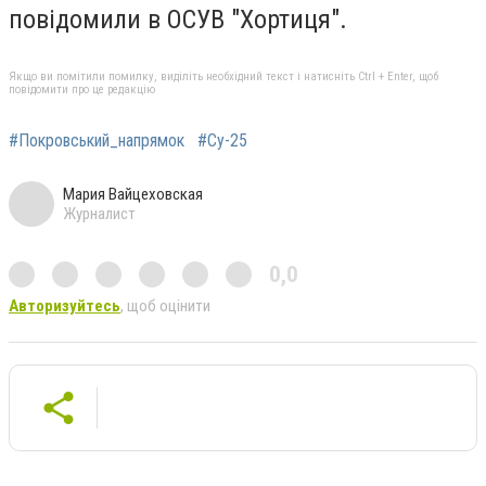
повідомили в ОСУВ "Хортиця".
Якщо ви помітили помилку, виділіть необхідний текст і натисніть Ctrl + Enter, щоб
повідомити про це редакцію
#Покровський_напрямок
#Су-25
Мария Вайцеховская
Журналист
0,0
Авторизуйтесь
, щоб оцінити