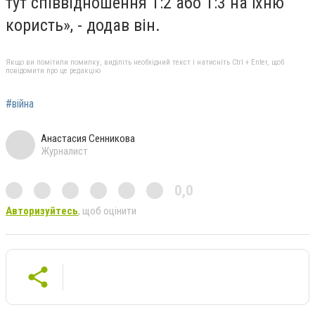
тут співвідношення 1:2 або 1:3 на їхню
користь», - додав він.
Якщо ви помітили помилку, виділіть необхідний текст і натисніть Ctrl + Enter, щоб
повідомити про це редакцію
#війна
Анастасия Сенникова
Журналист
0,0
Авторизуйтесь
, щоб оцінити