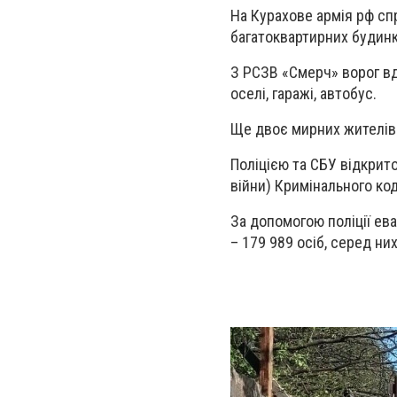
На Курахове армія рф сп
багатоквартирних будинки
З РСЗВ «Смерч» ворог вд
оселі, гаражі, автобус.
Ще двоє мирних жителів 
Поліцією та СБУ відкрито
війни) Кримінального код
За допомогою поліції ева
– 179 989 осіб, серед них