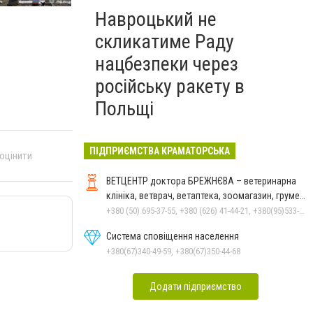
Навроцький не
скликатиме Раду
нацбезпеки через
російську ракету в
Польщі
ПІДПРИЄМСТВА КРАМАТОРСЬКА
 оцінити
ВЕТЦЕНТР доктора БРЕЖНЄВА – ветеринарна
клініка, ветврач, ветаптека, зоомагазин, грумер,
стрижки.
+380 (50) 695-37-55, +380 (626) 41-44-21, +380(95)533-90-03
Система сповіщення населення
+380(67)340-49-59, +380(67)350-44-68
Додати підприємство