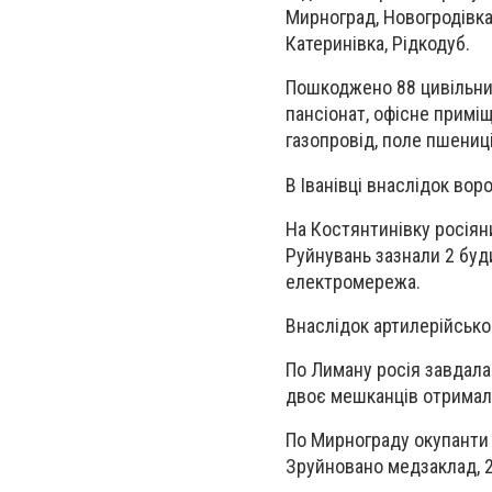
Мирноград, Новогродівка, 
Катеринівка, Рідкодуб.
Пошкоджено 88 цивільних 
пансіонат, офісне примі
газопровід, поле пшениці
В Іванівці внаслідок вор
На Костянтинівку росіян
Руйнувань зазнали 2 буд
електромережа.
Внаслідок артилерійсько
По Лиману росія завдала
двоє мешканців отримали
По Мирнограду окупанти
Зруйновано медзаклад, 2