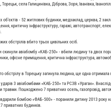
Торецьк, села Галицинівка, Діброва, Зоря, Іванівка, Іванопіл
об’єктів - 52 житлових будинки, медзаклад, церква, 2 закл
щення, критичну інфраструктуру, гаражі, автотранспорт, ел
.
ожих обстрілів вбито трьох цивільних осіб.
и скинули авіабомбу «КАБ-250» - вбили людину та двох пор
инки, офісне приміщення, критична інфраструктура, автомобі
го обстрілу в Торецьку загинула людина, ще одна отримала
 ударів 3 авіабомбами «КАБ-250» та РСЗВ «Ураган». Внаслід
 травми. Пошкоджено 7 приватних осель, газопровід, автом
 вдарили бомбою «ФАБ-500» - поранили дитину 2013 року 
7 приватних будинків.