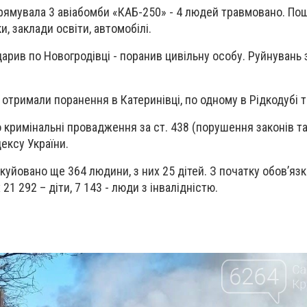
рямувала 3 авіабомби «КАБ-250» - 4 людей травмовано. П
, заклади освіти, автомобілі.
арив по Новогродівці - поранив цивільну особу. Руйнувань 
отримали поранення в Катеринівці, по одному в Рідкодубі та
 кримінальні провадження за ст. 438 (порушення законів та
ексу України.
куйовано ще 364 людини, з них 25 дітей. З початку обов’язк
 21 292 – діти, 7 143 - люди з інвалідністю.