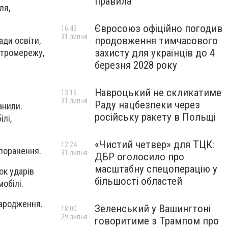
правила
ля,
Євросоюз офіційно погодив
16:43
31 липня
продовження тимчасового
ади освіти,
захисту для українців до 4
ектромережу,
березня 2028 року
Навроцький не скликатиме
13:16
31 липня
Раду нацбезпеки через
анили.
російську ракету в Польщі
лі,
«Чистий четвер» для ТЦК:
12:24
 поранення.
31 липня
ДБР оголосило про
масштабну спецоперацію у
ок ударів
більшості областей
обілі.
народження.
Зеленський у Вашингтоні
18:00
29 липня
говоритиме з Трампом про