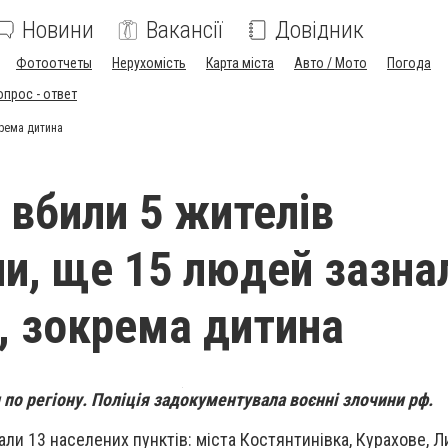
Новини
Вакансії
Довідник
Фотоотчеты
Нерухомість
Карта міста
Авто / Мото
Погода
опрос - ответ
крема дитина
 вбили 5 жителів
и, ще 15 людей зазна
, зокрема дитина
 по регіону. Поліція задокументувала воєнні злочини рф.
али 13 населених пунктів: міста Костянтинівка, Курахове, Л