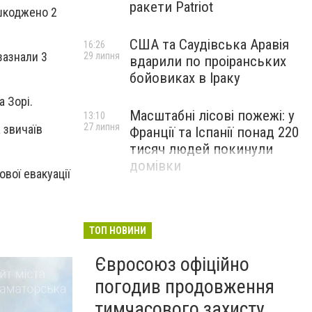
ракети Patriot
ошкоджено 2
США та Саудівська Аравія
16:26
зазнали 3
29 липня
вдарили по проіранських
бойовиках в Іраку
 Зорі.
Масштабні лісові пожежі: у
13:10
27 липня
 звичаїв
Франції та Іспанії понад 220
тисяч людей покинули
домівки
ової евакуації
ТОП НОВИНИ
Євросоюз офіційно
погодив продовження
тимчасового захисту