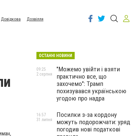
Довідкова
Дозвілля
ОСТАННІ НОВИНИ
"Можемо увійти і взяти
09:25
2 серпня
практично все, що
ли
захочемо": Трамп
похизувався українською
угодою про надра
Посилки з-за кордону
16:57
31 липня
можуть подорожчати: уряд
погодив нові податкові
иман,