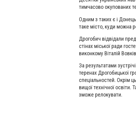
тимчасово окупованих те
Одним з таких є і Донец
таке місто, куди можна 
Дрогобич відвідали пред
стінах міської ради гос
виконкому Віталій Вовків
За результатами зустрічі
теренах Дрогобицької гр
спеціальностей. Окрім ц
вищої технічної освіти. 
зможе релокувати.