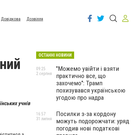
Довідкова
Дозвілля
ОСТАННІ НОВИНИ
чний
"Можемо увійти і взяти
09:25
2 серпня
практично все, що
захочемо": Трамп
похизувався українською
угодою про надра
їнських учнів
Посилки з-за кордону
16:57
31 липня
можуть подорожчати: уряд
погодив нові податкові
міститися з