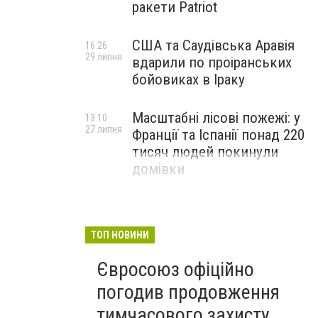
ракети Patriot
США та Саудівська Аравія
16:26
29 липня
вдарили по проіранських
бойовиках в Іраку
Масштабні лісові пожежі: у
13:10
27 липня
Франції та Іспанії понад 220
тисяч людей покинули
домівки
ТОП НОВИНИ
Євросоюз офіційно
погодив продовження
тимчасового захисту