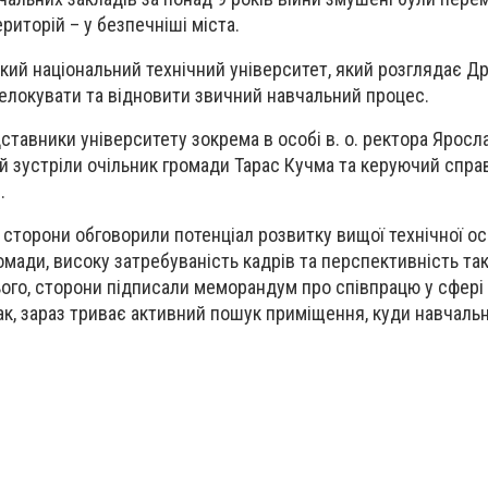
риторій – у безпечніші міста.
ький національний технічний університет, який розглядає Д
релокувати та відновити звичний навчальний процес.
ставники університету зокрема в особі в. о. ректора Яросл
тей зустріли очільник громади Тарас Кучма та керуючий спр
.
 сторони обговорили потенціал розвитку вищої технічної ос
омади, високу затребуваність кадрів та перспективність та
ього, сторони підписали меморандум про співпрацю у сфері
Так, зараз триває активний пошук приміщення, куди навчаль