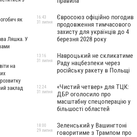
правила
Євросоюз офіційно погодив
16:43
рогобич як
31 липня
продовження тимчасового
захисту для українців до 4
березня 2028 року
ава Ляшка. У
авами
Навроцький не скликатиме
13:16
31 липня
Раду нацбезпеки через
віти на
російську ракету в Польщі
ких
 розвитку
«Чистий четвер» для ТЦК:
12:24
ний заклад
31 липня
ДБР оголосило про
масштабну спецоперацію у
більшості областей
Зеленський у Вашингтоні
18:00
29 липня
говоритиме з Трампом про