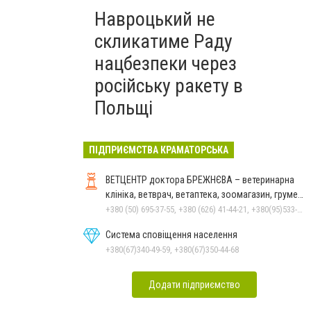
Навроцький не
скликатиме Раду
нацбезпеки через
російську ракету в
Польщі
ПІДПРИЄМСТВА КРАМАТОРСЬКА
ВЕТЦЕНТР доктора БРЕЖНЄВА – ветеринарна
клініка, ветврач, ветаптека, зоомагазин, грумер,
стрижки.
+380 (50) 695-37-55, +380 (626) 41-44-21, +380(95)533-90-03
Система сповіщення населення
+380(67)340-49-59, +380(67)350-44-68
Додати підприємство