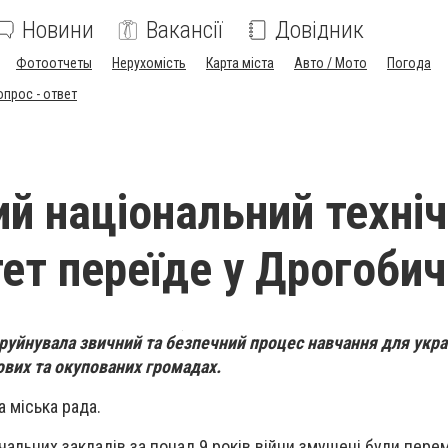
Новини
Вакансії
Довідник
Фотоотчеты
Нерухомість
Карта міста
Авто / Мото
Погода
опрос - ответ
й національний техні
тет переїде у Дрогобич
руйнувала звичний та безпечний процес навчання для укра
ових та окупованих громадах.
 міська рада.
чальних закладів за понад 9 років війни змушені були пере