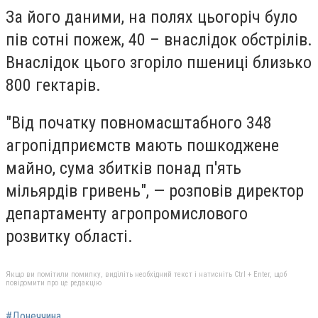
За його даними, на полях цьогоріч було
пів сотні пожеж, 40 – внаслідок обстрілів.
Внаслідок цього згоріло пшениці близько
800 гектарів.
"Від початку повномасштабного 348
агропідприємств мають пошкоджене
майно, сума збитків понад п'ять
мільярдів гривень", — розповів директор
департаменту агропромислового
розвитку області.
Якщо ви помітили помилку, виділіть необхідний текст і натисніть Ctrl + Enter, щоб
повідомити про це редакцію
#Донеччина