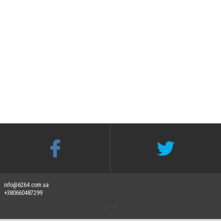
info@6264.com.ua
+380660487299