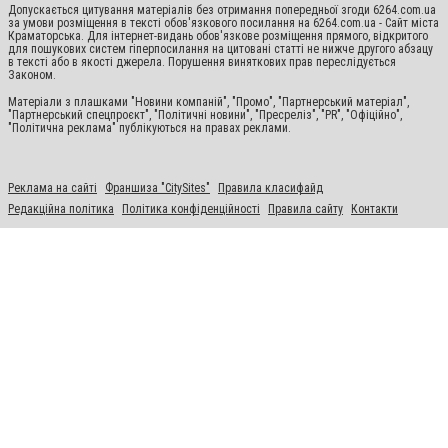
Допускається цитування матеріалів без отримання попередньої згоди 6264.com.ua
за умови розміщення в тексті обов'язкового посилання на 6264.com.ua - Сайт міста
Краматорська. Для інтернет-видань обов'язкове розміщення прямого, відкритого
для пошукових систем гіперпосилання на цитовані статті не нижче другого абзацу
в тексті або в якості джерела. Порушення виняткових прав переслідується
Законом.
Матеріали з плашками "Новини компаній", "Промо", "Партнерський матеріал",
"Партнерський спецпроєкт", "Політичні новини", "Пресреліз", "PR", "Офіційно",
"Політична реклама" публікуються на правах реклами.
Реклама на сайті
Франшиза "CitySites"
Правила класифайд
Редакційна політика
Політика конфіденційності
Правила сайту
Контакти