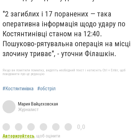
"2 загиблих і 17 поранених — така
оперативна інформація щодо удару по
Костянтинівці станом на 12:40.
Пошуково-рятувальна операція на місці
злочину триває", - уточни Філашкін.
Якщо ви помітили помилку, виділіть необхідний текст і натисніть Ctrl + Enter, щоб
повідомити про це редакцію
#Костянтинівка
#обстріл
Мария Вайцеховская
Журналист
0,0
Авторизуйтесь
, щоб оцінити