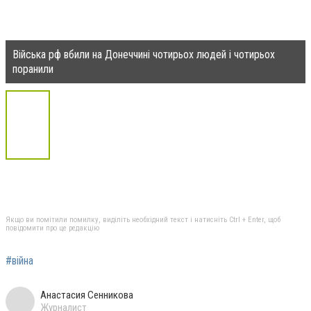
Війська рф вбили на Донеччині чотирьох людей і чотирьох
поранили
Якщо ви помітили помилку, виділіть необхідний текст і натисніть Ctrl + Enter, щоб
повідомити про це редакцію
#війна
Анастасия Сенникова
Журналист