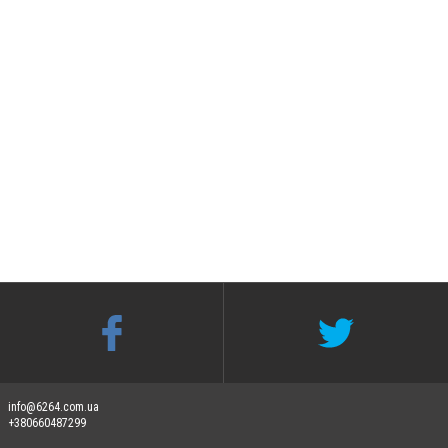
info@6264.com.ua
+380660487299