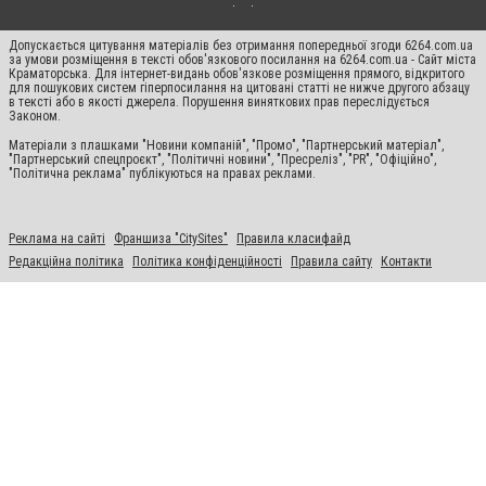
Допускається цитування матеріалів без отримання попередньої згоди 6264.com.ua
за умови розміщення в тексті обов'язкового посилання на 6264.com.ua - Сайт міста
Краматорська. Для інтернет-видань обов'язкове розміщення прямого, відкритого
для пошукових систем гіперпосилання на цитовані статті не нижче другого абзацу
в тексті або в якості джерела. Порушення виняткових прав переслідується
Законом.
Матеріали з плашками "Новини компаній", "Промо", "Партнерський матеріал",
"Партнерський спецпроєкт", "Політичні новини", "Пресреліз", "PR", "Офіційно",
"Політична реклама" публікуються на правах реклами.
Реклама на сайті
Франшиза "CitySites"
Правила класифайд
Редакційна політика
Політика конфіденційності
Правила сайту
Контакти