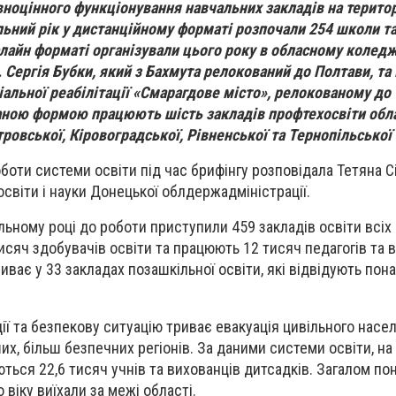
ноцінного функціонування навчальних закладів на територ
льний рік у дистанційному форматі розпочали 254 школи та
лайн форматі організували цього року в обласному коледж
 Сергія Бубки, який з Бахмута релокований до Полтави, та 
альної реабілітації «Смарагдове місто», релокованому до
ною формою працюють шість закладів профтехосвіти облас
ровської, Кіровоградської, Рівненської та Тернопільської
оботи системи освіти під час брифінгу розповідала Тетяна С
світи і науки Донецької облдержадміністрації.
ьному році до роботи приступили 459 закладів освіти всіх р
сяч здобувачів освіти та працюють 12 тисяч педагогів та в
иває у 33 закладах позашкільної освіти, які відвідують пон
дії та безпекову ситуацію триває евакуація цивільного насе
их, більш безпечних регіонів. За даними системи освіти, на 
ься 22,6 тисяч учнів та вихованців дитсадків. Загалом по
 віку виїхали за межі області.