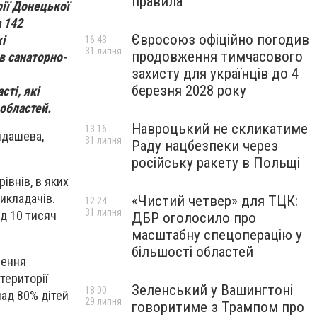
правила
ії Донецької
 142
Євросоюз офіційно погодив
і
16:43
31 липня
продовження тимчасового
в санаторно-
захисту для українців до 4
березня 2028 року
ті, які
 областей.
Навроцький не скликатиме
13:16
ідашева,
31 липня
Раду нацбезпеки через
російську ракету в Польщі
івнів, в яких
икладачів.
«Чистий четвер» для ТЦК:
12:24
31 липня
ад 10 тисяч
ДБР оголосило про
масштабну спецоперацію у
більшості областей
лення
території
Зеленський у Вашингтоні
18:00
над 80% дітей
29 липня
говоритиме з Трампом про