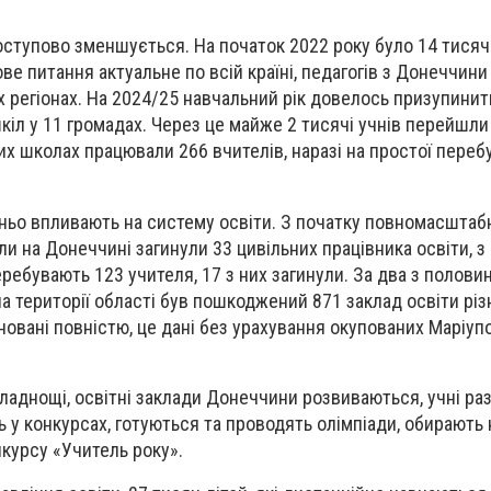
оступово зменшується. На початок 2022 року було 14 тисяч 
ове питання актуальне по всій країні, педагогів з Донеччини
х регіонах. На 2024/25 навчальний рік довелось призупинит
шкіл у 11 громадах. Через це майже 2 тисячі учнів перейшли
их школах працювали 266 вчителів, наразі на простої переб
дньо впливають на систему освіти. З початку повномасштаб
и на Донеччині загинули 33 цивільних працівника освіти, з
еребувають 123 учителя, 17 з них загинули. За два з полови
 території області був пошкоджений 871 заклад освіти різн
новані повністю, це дані без урахування окупованих Маріуп
кладнощі, освітні заклади Донеччини розвиваються, учні ра
ь у конкурсах, готуються та проводять олімпіади, обирають
нкурсу «Учитель року».