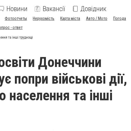
Новини
Вакансії
Довідник
Фотоотчеты
Нерухомість
Карта міста
Авто / Мото
Погода
опрос - ответ
ення та інші труднощі
освіти Донеччини
є попри військові дії,
ю населення та інші