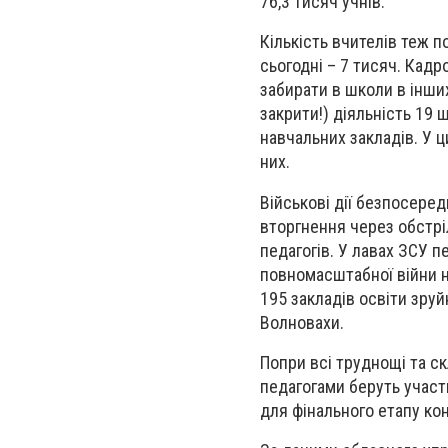
76,3 тисяч учнів.
Кількість вчителів теж п
сьогодні – 7 тисяч. Кадр
забирати в школи в інши
закрити!) діяльність 19 
навчальних закладів. У ц
них.
Військові дії безпосере
вторгнення через обстріл
педагогів. У лавах ЗСУ п
повномасштабної війни на
195 закладів освіти зруй
Волновахи.
Попри всі труднощі та с
педагогами беруть участ
для фінального етапу ко