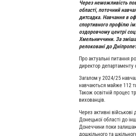
Через неможливість пов
області, поточний навча
дитсадка. Навчання в оф
спортивного профілю ім.
оздоровчому центрі соці
Хмельниччини. За зміша
релоковані до Дніпропет
Про актуальні питання р
директор департаменту о
Загалом у 2024/25 навчал
навчаються майже 112 ти
Також освітній процес тр
вихованців.
Через активні військові 
Донецької області до інш
Донеччини поки залишают
дошкільного та шкільного