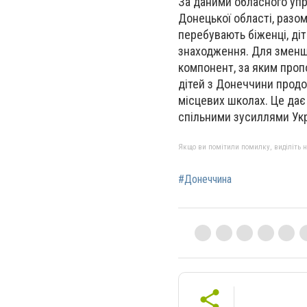
За даними обласного упра
Донецької області, разо
перебувають біженці, діт
знаходження. Для зменше
компонент, за яким пропо
дітей з Донеччини продо
місцевих школах. Це дає
спільними зусиллями Укр
Якщо ви помітили помилку, виділіть нео
#Донеччина