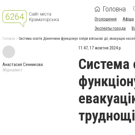
Головна
Оголошення
Афіша
Эксперты города
В
Головна
Система освіти Донеччини функціонує попри військові дії, евакуацію насел
11:47, 17 жовтня 2024 р.
Система 
Анастасия Сенникова
Журналист
функціону
евакуаці
труднощі