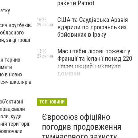
ракети Patriot
атку
США та Саудівська Аравія
16:26
яч ноутбуків.
29 липня
вдарили по проіранських
 обласного
бойовиках в Іраку
, за ці гроші
Масштабні лісові пожежі: у
13:10
27 липня
Франції та Іспанії понад 220
анітарних
тисяч людей покинули
римати
домівки
ію в нових
исяч школярів
 об’єктивні
ТОП НОВИНИ
 працювали
Євросоюз офіційно
оли, куди
ій території.
погодив продовження
 розпочали
тимчасового захисту