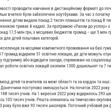
вості проводити навчання в дистанційному форматі до поч
льні вчителі були забезпечені ноутбуками. За час з початку
ення дітям видали понад 2 тисяч планшетів та понад 8 тис
технікою триває й надалі. За програмою «Разом до успіху» з
д 17,5 млн грн, з місцевих бюджетів громад – ще 5 млн грн
и для дітей пільгових категорій.
еселенців за місцями компактного проживання на базі гум
 17 громад відкрили 51 освітню локацію, де діти можуть от
ну підтримку або відвідати заходи, спрямовані на соціалізац
ас роботи освітніх локацій охопили 1300 дошкільнят та 7 т
 виїзд дітей та вчителів за межі області та за кордон та інші
 Донеччини поступово зменшується. На початок 2022 року
 168 тисяч учнів. На 1 вересня 2022 року відкрилось 293 шк
сь 105 тисяч учнів. Решта опинилась на тимчасово окупован
3 року було вже 93 тисячі школярів. Поточний учбовий рік