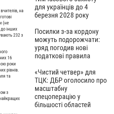
для українців до 4
вчителів, на
березня 2028 року
 готові
и (не
 до інших
Посилки з-за кордону
увають 232 з
можуть подорожчати:
уряд погодив нові
ного
податкові правила
 них 16
ною роки
их рівнів.
«Чистий четвер» для
оля та
ТЦК: ДБР оголосило про
масштабну
зом з
спецоперацію у
 найкращих
більшості областей