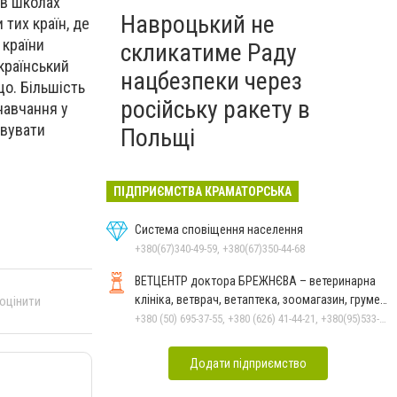
 в школах
Навроцький не
тих країн, де
 країни
скликатиме Раду
країнський
нацбезпеки через
що. Більшість
російську ракету в
навчання у
овувати
Польщі
ПІДПРИЄМСТВА КРАМАТОРСЬКА
Система сповіщення населення
+380(67)340-49-59, +380(67)350-44-68
ВЕТЦЕНТР доктора БРЕЖНЄВА – ветеринарна
клініка, ветврач, ветаптека, зоомагазин, грумер,
 оцінити
стрижки.
+380 (50) 695-37-55, +380 (626) 41-44-21, +380(95)533-90-03
Додати підприємство