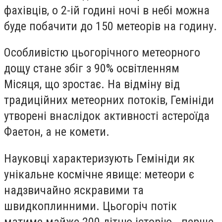
фахівців, о 2-ій годині ночі в небі можна
буде побачити до 150 метеорів на годину.
Особливістю цьогорічного метеорного
дощу стане збіг з 90% освітленням
Місяця, що зростає. На відміну від
традиційних метеорних потоків, Гемініди
утворені внаслідок активності астероїда
Фаетон, а не комети.
Науковці характеризують Гемініди як
унікальне космічне явище: метеори є
надзвичайно яскравими та
швидкоплинними. Цьогоріч потік
матиме майже 200-літню історію - перше