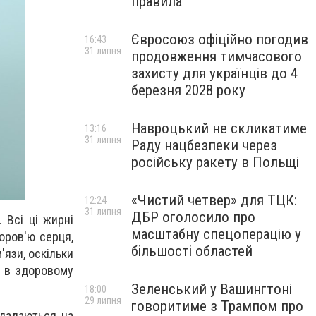
правила
Євросоюз офіційно погодив
16:43
31 липня
продовження тимчасового
захисту для українців до 4
березня 2028 року
Навроцький не скликатиме
13:16
31 липня
Раду нацбезпеки через
російську ракету в Польщі
«Чистий четвер» для ТЦК:
12:24
31 липня
ДБР оголосило про
 Всі ці жирні
масштабну спецоперацію у
оров'ю серця,
більшості областей
'язи, оскільки
е в здоровому
Зеленський у Вашингтоні
18:00
29 липня
говоритиме з Трампом про
кладаються на