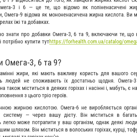
Омега-3 і 6 — це те, що відомо як поліненасичені жир
, Омега-9 відома як мононенасичена жирна кислота. Ви 
релах їжі та добавках.
но знати про добавки Омега-3, 6 та 9, включаючи те, що
кі потрібно купити тут
https://forhealth.com.ua/catalog/omega
 Омега-3, 6 та 9?
амінні жири, які мають важливу користь для вашого се
сть людей не споживають їх достатньо щодня. Омега-3
на також міститься в деяких горіхах і насінні і, мабуть, є
овнення з цього тріо героїв.
нною жирною кислотою. Омега-6 не виробляється органі
систему — через вашу дієту. Він міститься в багать
ь легко може потрапити у ваш організм, однак деякі люд
шим шляхом. Він міститься в волоських горіхах, курці, тоф
х, мигдалі та горіхах кеш'ю.