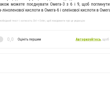
 також можете поєднувати Омега-3 з 6 і 9, щоб поглинути
а-ліноленової кислоти в Омега-6 і олеїнової кислоти в Омега
бхідний текст і натисніть Ctrl + Enter, щоб повідомити про це редакцію
0,0
Оцініть першим
Авторизуйтесь
, щоб