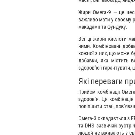
Жири Омега-9 — це несу
важливо мати у своєму ра
макадамії та фундуку.
Всі ці жирні кислоти м
ними. Комбіновані доба
кожної з них, що може б
добавки, яка містить 
здоров'ю і гарантувати, 
Які переваги пр
Прийом комбінації Омега
здоров'я. Ця комбінація
поліпшити стан, пов'язан
Омега-3 складається з E
та DHS зазвичай зустріч
людей не вживають у св