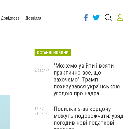
Довідкова
Дозвілля
ОСТАННІ НОВИНИ
"Можемо увійти і взяти
09:25
2 серпня
практично все, що
захочемо": Трамп
похизувався українською
угодою про надра
Посилки з-за кордону
16:57
31 липня
можуть подорожчати: уряд
погодив нові податкові