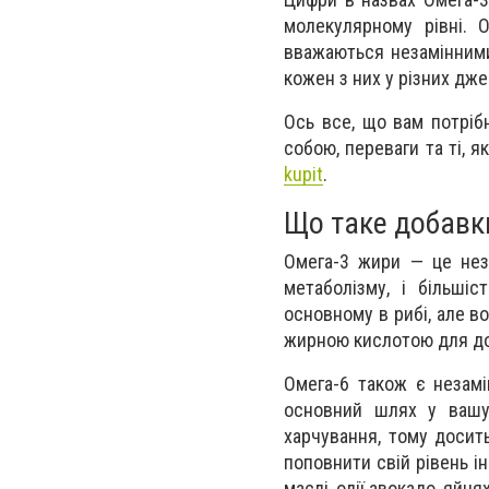
молекулярному рівні. 
вважаються незамінними
кожен з них у різних дже
Ось все, що вам потріб
собою, переваги та ті, я
kupit
.
Що таке добавки
Омега-3 жири — це нез
метаболізму, і більші
основному в рибі, але во
жирною кислотою для доп
Омега-6 також є незамі
основний шлях у вашу 
харчування, тому досит
поповнити свій рівень ін
маслі, олії авокадо, яйця