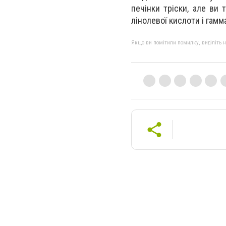
печінки тріски, але ви
лінолевої кислоти і гамм
Якщо ви помітили помилку, виділіть нео