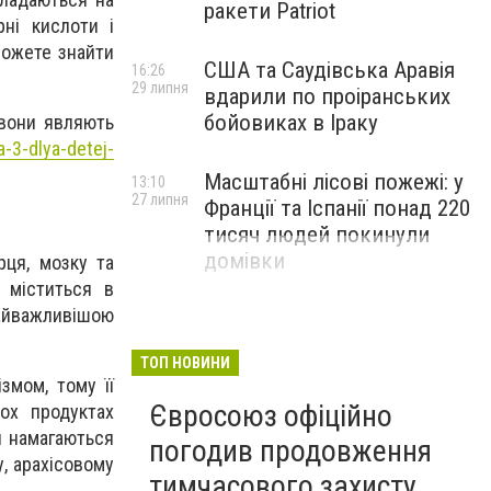
ракети Patriot
ні кислоти і
можете знайти
США та Саудівська Аравія
16:26
29 липня
вдарили по проіранських
бойовиках в Іраку
 вони являють
-3-dlya-detej-
Масштабні лісові пожежі: у
13:10
27 липня
Франції та Іспанії понад 220
тисяч людей покинули
домівки
рця, мозку та
 міститься в
 найважливішою
ТОП НОВИНИ
змом, тому її
Євросоюз офіційно
ох продуктах
и намагаються
погодив продовження
у, арахісовому
тимчасового захисту