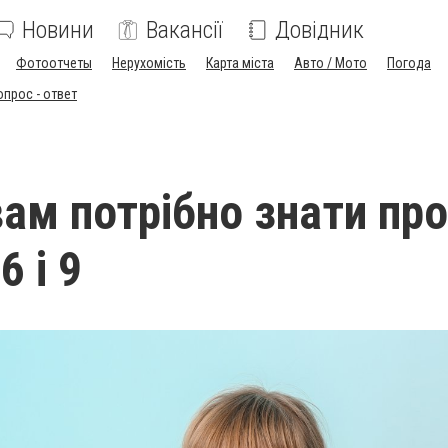
Новини
Вакансії
Довідник
Фотоотчеты
Нерухомість
Карта міста
Авто / Мото
Погода
опрос - ответ
вам потрібно знати про
6 і 9