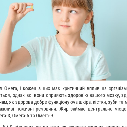
л Омега, і кожен з них має критичний вплив на організм.
ться, однак всі вони сприяють здоров'ю вашого мозку, зд
ам, як здорова добре функціонуюча шкіра, кістки, зуби та м
важливі поживні речовини. Жир займає центральне місц
га-3, Омега-6 та Омега-9.
, 6 і 9 відносяться до того, як ланцюги жирних кислот с