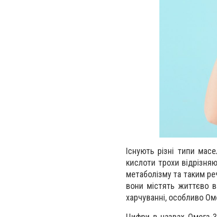
Існують різні типи масе
кислоти трохи відрізняю
метаболізму та таким реч
вони містять життєво 
харчуванні, особливо Оме
Цифри в назвах Омега-3