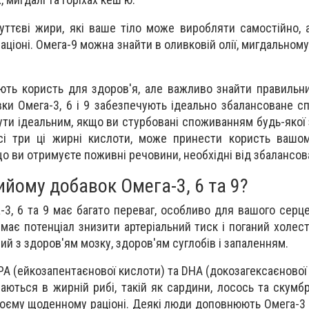
ттєві жири, які ваше тіло може виробляти самостійно, 
ціоні. Омега-9 можна знайти в оливковій олії, мигдальному 
ають користь для здоров'я, але важливо знайти правильн
вки Омега-3, 6 і 9 забезпечують ідеально збалансоване с
ути ідеальним, якщо ви стурбовані споживанням будь-якої 
всі три ці жирні кислоти, може принести користь вашо
що ви отримуєте поживні речовини, необхідні від збалансова
ийому добавок Омега-3, 6 та 9?
-3, 6 та 9 має багато переваг, особливо для вашого серц
 має потенціал знизити артеріальний тиск і поганий холес
ий з здоров'ям мозку, здоров'ям суглобів і запаленням.
PA (ейкозапентаєнової кислоти) та DHA (докозагексаєнової
аються в жирній рибі, такій як сардини, лосось та скумбр
оєму щоденному раціоні. Деякі люди доповнюють Омега-3 