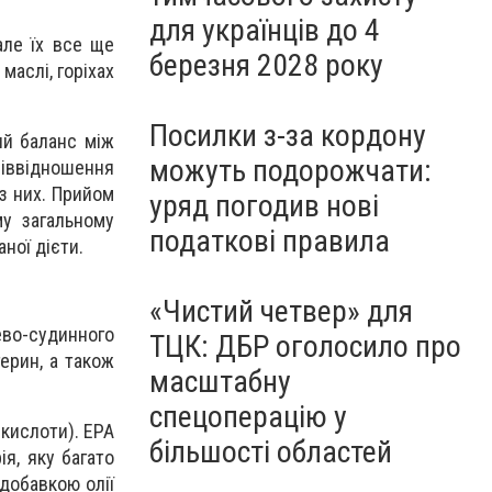
для українців до 4
але їх все ще
березня 2028 року
маслі, горіхах
Посилки з-за кордону
ий баланс між
можуть подорожчати:
піввідношення
з них. Прийом
уряд погодив нові
му загальному
податкові правила
ної дієти.
«Чистий четвер» для
ево-судинного
ТЦК: ДБР оголосило про
терин, а також
масштабну
спецоперацію у
 кислоти). EPA
більшості областей
ія, яку багато
добавкою олії