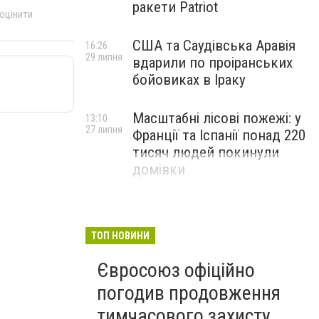
ракети Patriot
 оцінити
США та Саудівська Аравія
16:26
29 липня
вдарили по проіранських
бойовиках в Іраку
Масштабні лісові пожежі: у
13:10
27 липня
Франції та Іспанії понад 220
тисяч людей покинули
домівки
ТОП НОВИНИ
Євросоюз офіційно
погодив продовження
тимчасового захисту