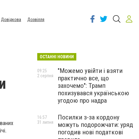
Довідкова
Дозвілля
ОСТАННІ НОВИНИ
"Можемо увійти і взяти
09:25
2 серпня
практично все, що
и
захочемо": Трамп
похизувався українською
угодою про надра
Посилки з-за кордону
16:57
ованих
31 липня
можуть подорожчати: уряд
чі.
погодив нові податкові