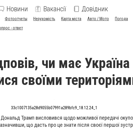
Новини
Вакансії
Довідник
Фотоотчеты
Нерухомість
Карта міста
Авто / Мото
Погода
опрос - ответ
повів, чи має Україна
ися своїми територіям
33c1007135a28d9055b07991a289bfc9_18.12.24_1
Дональд Трамп висловився щодо можливої передачі окуп
 зазначивши, що дасть про це знати після своєї першої зустрі