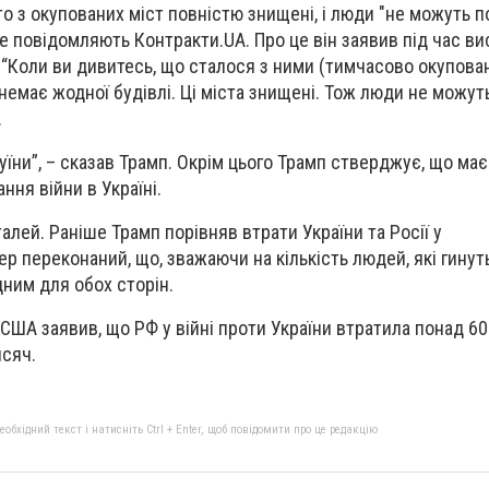
то з окупованих міст повністю знищені, і люди "не можуть 
е повідомляють Контракти.UA. Про це він заявив під час вис
 “Коли ви дивитесь, що сталося з ними (тимчасово окупов
 немає жодної будівлі. Ці міста знищені. Тож люди не можут
.
уїни”, – сказав Трамп. Окрім цього Трамп стверджує, що ма
ня війни в Україні.
алей. Раніше Трамп порівняв втрати України та Росії у
ер переконаний, що, зважаючи на кількість людей, які гинуть
дним для обох сторін.
ША заявив, що РФ у війні проти України втратила понад 60
исяч.
бхідний текст і натисніть Ctrl + Enter, щоб повідомити про це редакцію