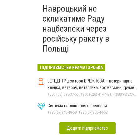
Навроцький не
скликатиме Раду
нацбезпеки через
російську ракету в
Польщі
ПІДПРИЄМСТВА КРАМАТОРСЬКА
ВЕТЦЕНТР доктора БРЕЖНЄВА – ветеринарна
клініка, ветврач, ветаптека, зоомагазин, грумер,
стрижки.
+380 (50) 695-37-55, +380 (626) 41-44-21, +380(95)533-90-03
Система сповіщення населення
+380(67)340-49-59, +380(67)350-44-68
Додати підприємство