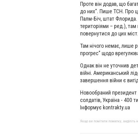
Проте він додав, що бага
до них". Пише ТСН. Про ц
Палм-Біч, штат Флорида.
територіями – ред.), там
повернутися до цих міст
Там нічого немає, лише р
прогрес" щодо врегулюван
Однак він не уточнив дет
війні. Американський лід
завершення війни є вигі
Новообраний президент С
солдатів, Україна - 400 т
Інформує kontrakty.ua
Якщо ви помітили помилку, виділіть нео