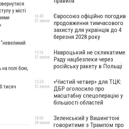
правила
повернутися
тупу у місті
Євросоюз офіційно погодив
16:43
аними
31 липня
продовження тимчасового
ь
захисту для українців до 4
березня 2028 року
є "невеликий
Навроцький не скликатиме
13:16
31 липня
Раду нацбезпеки через
російську ракету в Польщі
 на полі бою,
«Чистий четвер» для ТЦК:
12:24
0 тисяч
31 липня
ДБР оголосило про
масштабну спецоперацію у
більшості областей
Зеленський у Вашингтоні
18:00
29 липня
говоритиме з Трампом про