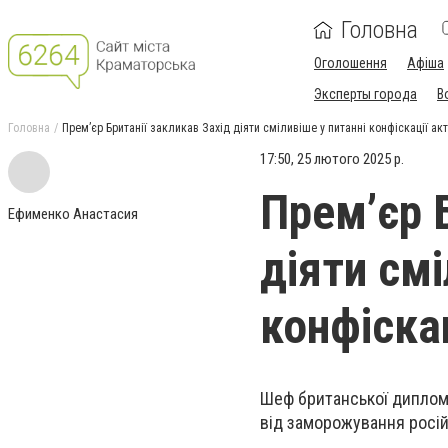
Головна
Оголошення
Афіша
Эксперты города
В
Головна
Премʼєр Британії закликав Захід діяти сміливіше у питанні конфіскації ак
17:50, 25 лютого 2025 р.
Премʼєр 
Ефименко Анастасия
діяти смі
конфіска
Шеф британської диплома
від заморожування росій