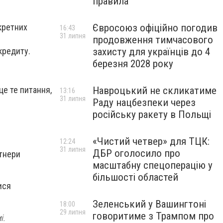
правила
Євросоюз офіційно погодив
кретних
16:43
31 липня
продовження тимчасового
захисту для українців до 4
кредиту.
березня 2028 року
Навроцький не скликатиме
це те питання,
13:16
31 липня
Раду нацбезпеки через
російську ракету в Польщі
«Чистий четвер» для ТЦК:
12:24
31 липня
ДБР оголосило про
ртнери
масштабну спецоперацію у
більшості областей
ися
Зеленський у Вашингтоні
18:00
29 липня
говоритиме з Трампом про
і.