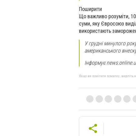
Поширити
Що важливо розуміти, 10
суми, яку Євросоюз виді
використають заморожен
У грудні минулого рок
американського внеску
Інформує news.online.
Якщо ви помітили помилку, виділіть нео