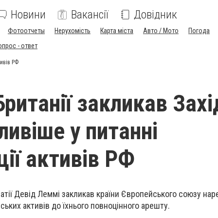
Новини
Вакансії
Довідник
Фотоотчеты
Нерухомість
Карта міста
Авто / Мото
Погода
опрос - ответ
тивів РФ
Британії закликав Захі
ливіше у питанні
ції активів РФ
тії Девід Леммі закликав країни Європейського союзу нар
ських активів до їхнього повноцінного арешту.