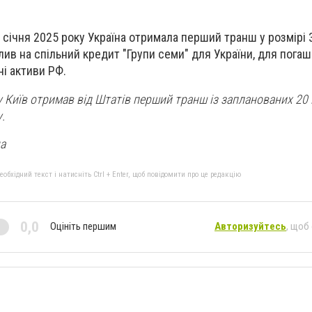
 січня 2025 року Україна отримала перший транш у розмірі 
лив на спільний кредит "Групи семи" для України, для пога
і активи РФ.
у Київ отримав від Штатів перший транш із запланованих 20
.
ua
бхідний текст і натисніть Ctrl + Enter, щоб повідомити про це редакцію
0,0
Оцініть першим
Авторизуйтесь
, щоб