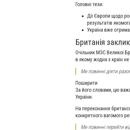
Головні тези:
Дії Європи щодо ро
результатів якомог
Україна вже отрима
Британія заклик
Очільник МЗС Великої Бри
в якому жодна з країн не
Ми повинні діяти разо
Поширити
За його словами, цю важ
України.
На переконання британс
конкретного вагомого ре
Ми повинні перейти ві