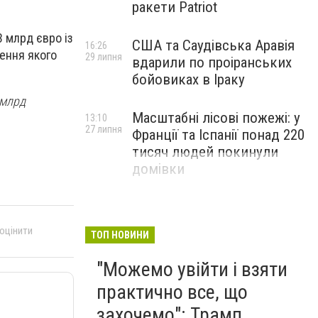
ракети Patriot
3 млрд євро із
США та Саудівська Аравія
16:26
шення якого
29 липня
вдарили по проіранських
бойовиках в Іраку
 млрд
Масштабні лісові пожежі: у
13:10
27 липня
Франції та Іспанії понад 220
тисяч людей покинули
домівки
 оцінити
ТОП НОВИНИ
"Можемо увійти і взяти
практично все, що
захочемо": Трамп