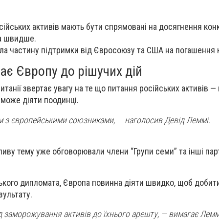
сійських активів мають бути спрямовані на досягнення кон
а швидше.
ла частину підтримки від Євросоюзу та США на погашення 
ає Європу до рішучих дій
танії звертає увагу на те що питання російських активів — 
 може діяти поодинці.
м з європейськими союзниками, — наголосив Девід Леммі.
ливу тему уже обговорювали члени “Групи семи” та інші па
ького дипломата, Європа повинна діяти швидко, щоб добит
зультату.
д заморожування активів до їхнього арешту, — вимагає Лемм