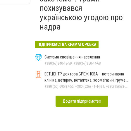
похизувався
українською угодою про
надра
ПІДПРИЄМСТВА КРАМАТОРСЬКА
Система сповіщення населення
+380(67)340-49-59, +380(67)350-44-68
ВЕТЦЕНТР доктора БРЕЖНЄВА – ветеринарна
клініка, ветврач, ветаптека, зоомагазин, грумер,
стрижки.
+380 (50) 695-37-55, +380 (626) 41-44-21, +380(95)533-90-03
Додати підприємство