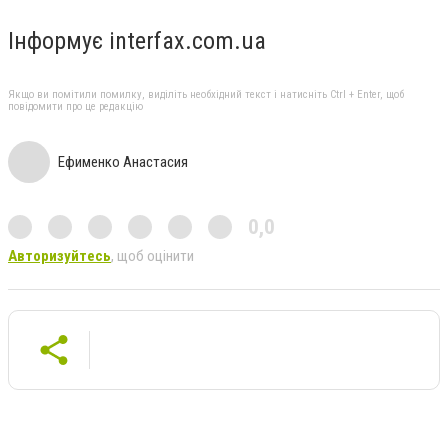
Інформує interfax.com.ua
Якщо ви помітили помилку, виділіть необхідний текст і натисніть Ctrl + Enter, щоб
повідомити про це редакцію
Ефименко Анастасия
0,0
Авторизуйтесь
, щоб оцінити