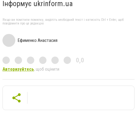
Інформує ukrinform.ua
Якщо ви помітили помилку, виділіть необхідний текст і натисніть Ctrl + Enter, щоб
повідомити про це редакцію
Ефименко Анастасия
0,0
Авторизуйтесь
, щоб оцінити